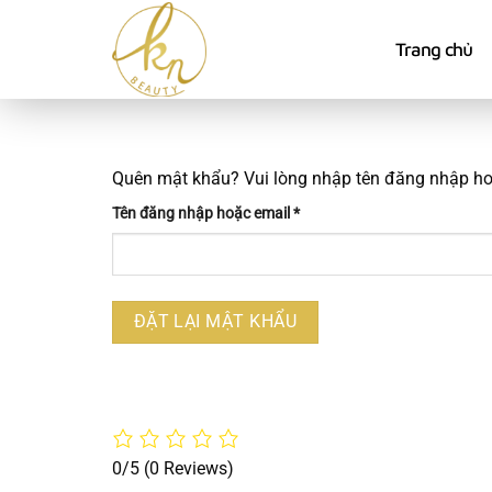
Bỏ
qua
Trang chủ
nội
dung
Quên mật khẩu? Vui lòng nhập tên đăng nhập hoặ
Bắt
Tên đăng nhập hoặc email
*
buộc
ĐẶT LẠI MẬT KHẨU
0/5
(0 Reviews)