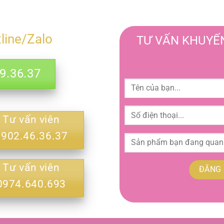
tline/Zalo
TƯ VẤN KHUYẾN
.36.37
Tư vấn viên
0902.46.36.37
Tư vấn viên
0974.640.693