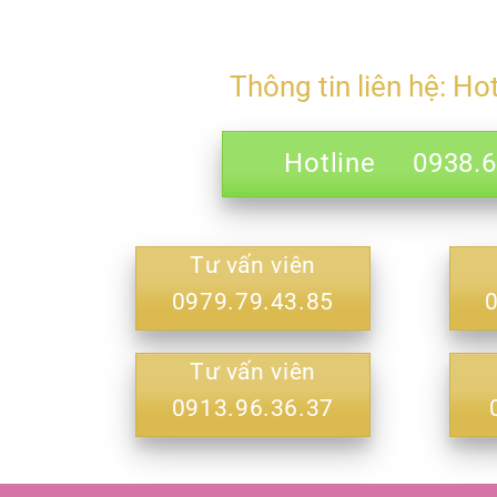
Thông tin liên hệ: Ho
Hotline 0938.69
Tư vấn viên
0979.79.43.85
Tư vấn viên
0913.96.36.37