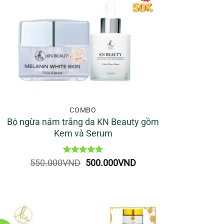
COMBO
Bộ ngừa nám trắng da KN Beauty gồm
Kem và Serum
Được xếp
Giá
Giá
550.000
VND
500.000
VND
hạng
5
5
gốc
hiện
sao
là:
tại
550.000VND.
là:
500.000VND.