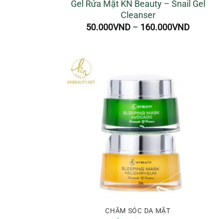
Gel Rửa Mặt KN Beauty – Snail Gel
Cleanser
Khoảng
50.000
VND
–
160.000
VND
giá:
từ
50.000
đến
160.00
CHĂM SÓC DA MẶT