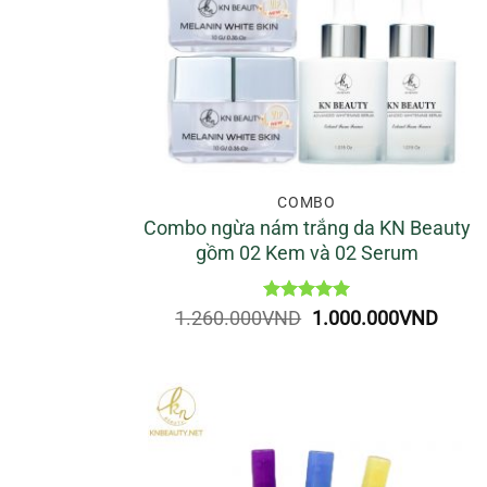
COMBO
Combo ngừa nám trắng da KN Beauty
gồm 02 Kem và 02 Serum
Được xếp
Giá
Giá
1.260.000
VND
1.000.000
VND
hạng
5
5
gốc
hiện
sao
là:
tại
1.260.000VND.
là:
1.000