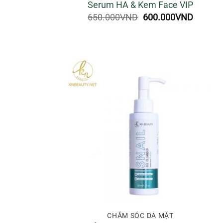
Serum HA & Kem Face VIP
Giá
Giá
650.000
VND
600.000
VND
gốc
hiện
là:
tại
650.000VND.
là:
600.00
CHĂM SÓC DA MẶT