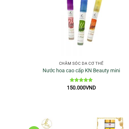
CHĂM SÓC DA CƠ THỂ
Nước hoa cao cấp KN Beauty mini
Được xếp
150.000
VND
hạng
5
5
sao