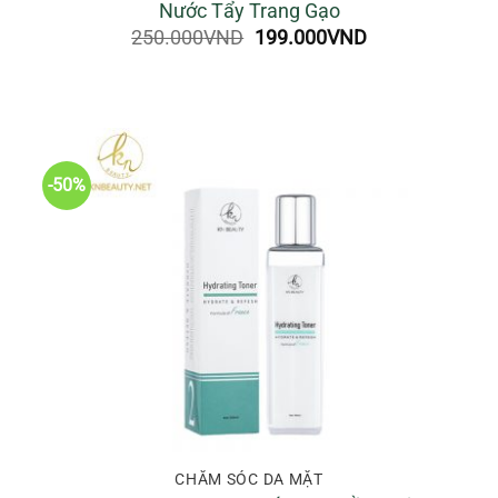
Nước Tẩy Trang Gạo
Giá
Giá
250.000
VND
199.000
VND
gốc
hiện
là:
tại
250.000VND.
là:
199.000VND.
VND
0VND
-50%
CHĂM SÓC DA MẶT