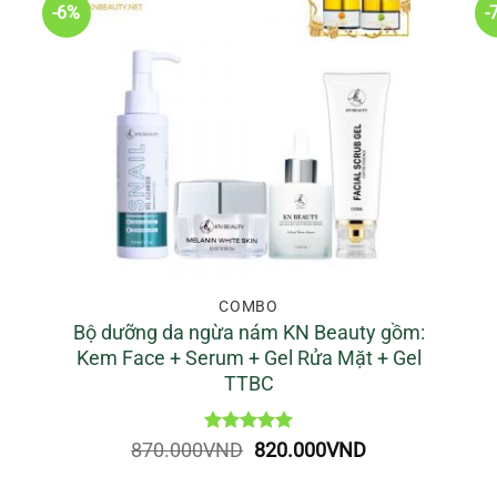
-6%
-
COMBO
Bộ dưỡng da ngừa nám KN Beauty gồm:
Kem Face + Serum + Gel Rửa Mặt + Gel
TTBC
Được xếp
Giá
Giá
870.000
VND
820.000
VND
hạng
5
5
gốc
hiện
sao
là:
tại