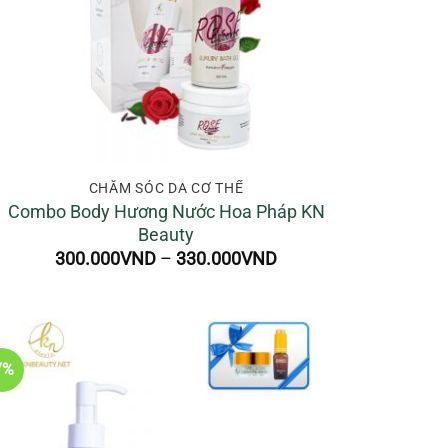
CHĂM SÓC DA CƠ THỂ
Combo Body Hương Nước Hoa Pháp KN
Beauty
Khoảng
300.000
VND
–
330.000
VND
giá:
từ
300.000VND
đến
330.000VND
7%