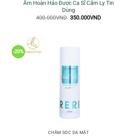
Ẩm Hoàn Hảo Được Ca Sĩ Cẩm Ly Tin
Dùng
Giá
Giá
400.000
VND
350.000
VND
gốc
hiện
là:
tại
0VND.
400.000VND.
là:
350.000VND.
-20%
CHĂM SÓC DA MẶT