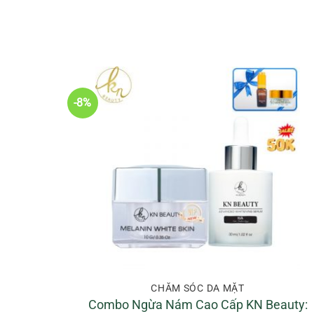
660.00
-8%
CHĂM SÓC DA MẶT
Combo Ngừa Nám Cao Cấp KN Beauty: