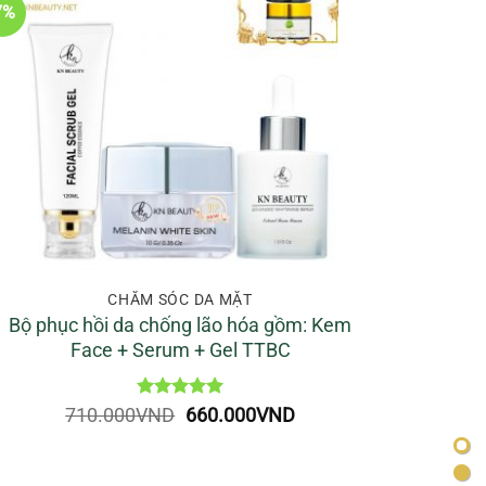
7%
CHĂM SÓC DA MẶT
Bộ phục hồi da chống lão hóa gồm: Kem
Face + Serum + Gel TTBC
Được xếp
Giá
Giá
710.000
VND
660.000
VND
hạng
5
5
gốc
hiện
sao
là:
tại
710.000VND.
là: