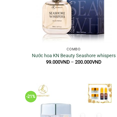
COMBO
Nước hoa KN Beauty Seashore whispers
Khoảng
99.000
VND
–
200.000
VND
giá:
từ
99.000
đến
200.00
-21%