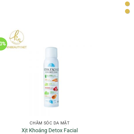
660.000VND.
30%
CHĂM SÓC DA MẶT
Xịt Khoáng Detox Facial