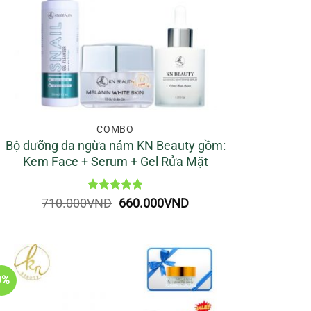
COMBO
Bộ dưỡng da ngừa nám KN Beauty gồm:
Kem Face + Serum + Gel Rửa Mặt
Được xếp
Giá
Giá
710.000
VND
660.000
VND
hạng
5
5
gốc
hiện
sao
là:
tại
710.000VND.
là:
660.000VND.
9%