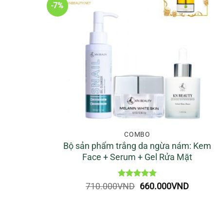
-7%
COMBO
Bộ sản phẩm trắng da ngừa nám: Kem
Face + Serum + Gel Rửa Mặt
Được xếp
Giá
Giá
710.000
VND
660.000
VND
hạng
5
5
gốc
hiện
sao
là:
tại
710.000VND.
là: