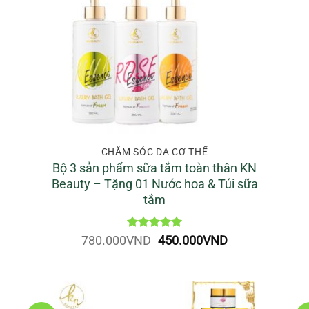
CHĂM SÓC DA CƠ THỂ
Bộ 3 sản phẩm sữa tắm toàn thân KN
Beauty – Tặng 01 Nước hoa & Túi sữa
tắm
Được xếp
Giá
Giá
780.000
VND
450.000
VND
hạng
5
5
gốc
hiện
sao
là:
tại
780.000VND.
là:
450.000VND.