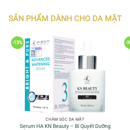
0VND.
870.000VND.
là:
820.000VND.
SẢN PHẨM DÀNH CHO DA MẶT
-13%
-
CHĂM SÓC DA MẶT
Serum HA KN Beauty – Bí Quyết Dưỡng