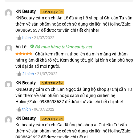
KN Beauty
QUẢN TRỊ VIÊN
KNBeauty cảm ơn chị An Lê đã ủng hộ shop ạ! Chị cần Tư vấn
thêm về sản phẩm hoặc cách sử dụng xin liên hệ Holine/Zalo:
0938693637 để được tư vấn chi tiết chị nhe!
•
thích
•
21/07/2022
An Lê
Đã mua hàng tại knbeauty.net
Chất kem rất mịn, thoa lên da mịn màng và thâm
Được xếp
nám giảm đi khá rõ rệt. Kem dùng tốt, giá lại bình dân phù hợp
hạng
5
5
với đại đa số mọi người.
sao
•
2
thích
•
21/07/2022
KN Beauty
QUẢN TRỊ VIÊN
KNBeauty cảm ơn chị Lan Ngọc đã ủng hộ shop ạ! Chị cần Tư
vấn thêm về sản phẩm hoặc cách sử dụng xin liên hệ
Holine/Zalo: 0938693637 để được tư vấn chi tiết chị nhe!
•
thích
•
06/07/2022
KN Beauty
QUẢN TRỊ VIÊN
Kn beauty cảm ơn chị Ca đã ủng hộ shop ạ! Chị cần Tư vấn
thêm về sản phẩm hoặc cách sử dụng xin liên hệ Holine/Zalo:
0938693637 để được tư vấn chi tiết ạ!