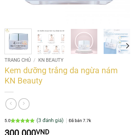
TRANG CHỦ
/
KN BEAUTY
Kem dưỡng trắng da ngừa nám
KN Beauty
(
3
đánh giá)
5.0
Đã bán
7.7k
5.0
3
trên 5
300.000
VND
dựa trên