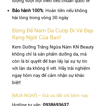
lượng vượt trội theo tiêu chuẩn quốc tế
Bảo hành 100%
: Hoàn tiền nếu không
hài lòng trong vòng 30 ngày
Đừng Để Nám Da Cướp Đi Vẻ Đẹp
Rạng Ngời Của Bạn!
Kem Dưỡng Trắng Ngừa Nám KN Beauty
không chỉ là sản phẩm dưỡng da, mà
còn là bí quyết để bạn lấy lại sự tự tin
với làn da không tì vết. Hãy trải nghiệm
ngay hôm nay để cảm nhận sự khác
biệt!
[MUA NGAY] – Giá ưu đãi chỉ hôm nay:
Hotline tư vấn:
0938693637