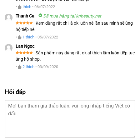
•
thích
•
06/07/2022
Thanh Ca
Đã mua hàng tại knbeauty.net
Kem dùng rất chi là ok luôn nè lần sau mình sẽ ủng
Được xếp
hộ tiếp nè.
hạng
5
5
sao
•
1
thích
•
05/07/2022
Lan Ngọc
Sản phẩm này dùng rất ok ạ! thích lắm luôn tiếp tục
Được xếp
ủng hộ shop.
hạng
5
5
sao
•
2
thích
•
03/09/2020
Hỏi đáp