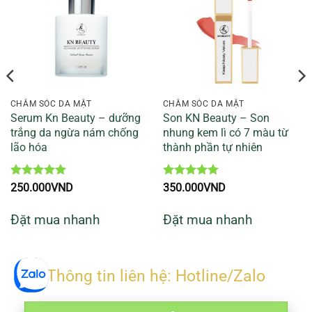
CHĂM SÓC DA MẶT
CHĂM SÓC DA MẶT
Serum Kn Beauty – dưỡng
Son KN Beauty – Son
trắng da ngừa nám chống
nhung kem lì có 7 màu từ
lão hóa
thành phần tự nhiên
á
Được xếp
Được xếp
250.000
VND
350.000
VND
ện
hạng
5
5
hạng
5
5
i
sao
sao
Đặt mua nhanh
Đặt mua nhanh
:
60.000VND.
Thông tin liên hệ: Hotline/Zalo