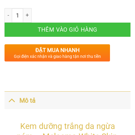
Số lượng
THÊM VÀO GIỎ HÀNG
ĐẶT MUA NHANH
Gọi điện xác nhận và giao hàng tận nơi thu tiền
Mô tả
Kem dưỡng trắng da ngừa