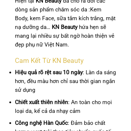
Hiện tại
KN Beauty
đã cho ra đời các
dòng sản phẩm chăm sóc da :Kem
Body, kem Face, sữa tắm kích trắng, mặt
nạ dưỡng da…
KN Beauty
hứa hẹn sẽ
mang lại nhiều sự bất ngờ hoàn thiện vẻ
đẹp phụ nữ Việt Nam.
Cam Kết Từ KN Beauty
Hiệu quả rõ rệt sau 10 ngày
: Làn da sáng
hơn, đều màu hơn chỉ sau thời gian ngắn
sử dụng
Chiết xuất thiên nhiên
: An toàn cho mọi
loại da, kể cả da nhạy cảm
Công nghệ Hàn Quốc
: Đảm bảo chất