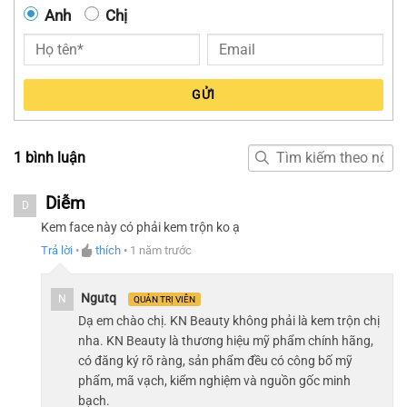
Anh
Chị
GỬI
1 bình luận
Diễm
D
Kem face này có phải kem trộn ko ạ
Trả lời
•
thích
•
1 năm trước
Ngutq
N
QUẢN TRỊ VIÊN
Dạ em chào chị. KN Beauty không phải là kem trộn chị
nha. KN Beauty là thương hiệu mỹ phẩm chính hãng,
có đăng ký rõ ràng, sản phẩm đều có công bố mỹ
phẩm, mã vạch, kiểm nghiệm và nguồn gốc minh
bạch.