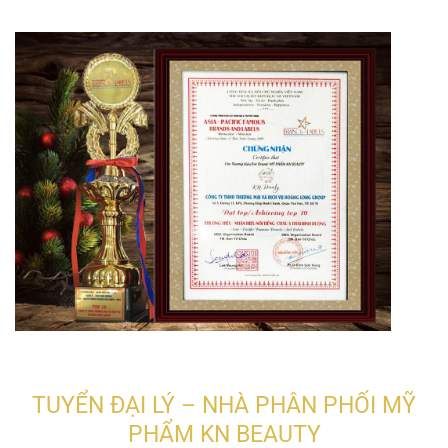
TUYỂN ĐẠI LÝ – NHÀ PHÂN PHỐI MỸ
PHẨM KN BEAUTY