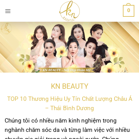
Bỏ
0
qua
nội
dung
KN BEAUTY
TOP 10 Thương Hiệu Uy Tín Chất Lượng Châu Á
– Thái Bình Dương
Chúng tôi có nhiều năm kinh nghiệm trong
nghành chăm sóc da và từng làm việc với nhiều