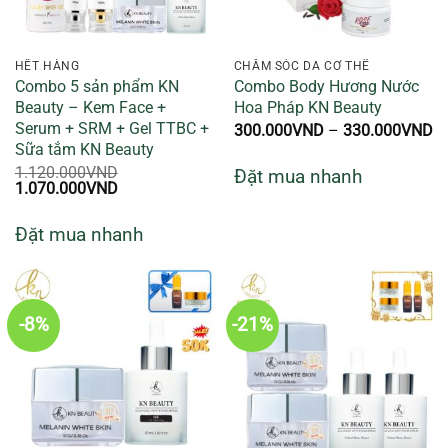
HẾT HÀNG
CHĂM SÓC DA CƠ THỂ
Combo 5 sản phẩm KN
Combo Body Hương Nước
Beauty – Kem Face +
Hoa Pháp KN Beauty
Serum + SRM + Gel TTBC +
K
300.000
VND
–
330.000
VND
gi
Sữa tắm KN Beauty
từ
1.120.000
VND
Đặt mua nhanh
3
Giá
Giá
1.070.000
VND
đ
gốc
hiện
3
là:
tại
Đặt mua nhanh
1.120.000VND.
là:
1.070.000VND.
-8%
-21%