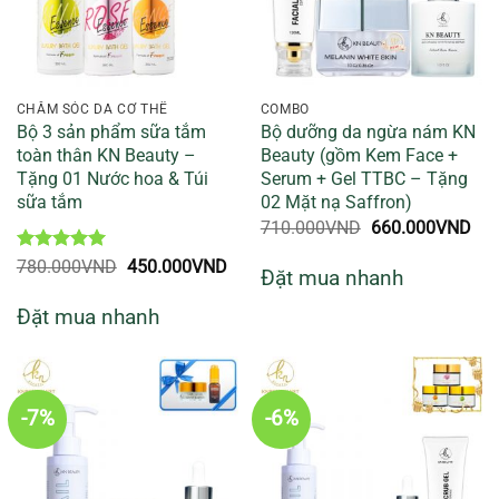
CHĂM SÓC DA CƠ THỂ
COMBO
Bộ 3 sản phẩm sữa tắm
Bộ dưỡng da ngừa nám KN
toàn thân KN Beauty –
Beauty (gồm Kem Face +
Tặng 01 Nước hoa & Túi
Serum + Gel TTBC – Tặng
sữa tắm
02 Mặt nạ Saffron)
Giá
Giá
710.000
VND
660.000
VND
gốc
hiệ
là:
tại
Được xếp
Giá
Giá
780.000
VND
450.000
VND
Đặt mua nhanh
710.000VND.
là:
hạng
5
5
gốc
hiện
660
sao
là:
tại
Đặt mua nhanh
780.000VND.
là:
450.000VND.
-7%
-6%