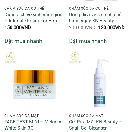
CHĂM SÓC DA CƠ THỂ
CHĂM SÓC DA CƠ THỂ
Dung dịch vệ sinh nam giới
Dung dịch vệ sinh phụ nữ
– Intimate Foam For Him
hàng ngày KN Beauty
Giá
Giá
150.000
VND
200.000
VND
120.000
VND
gốc
hiệ
là:
tại
Đặt mua nhanh
Đặt mua nhanh
200.000VND.
là:
120
CHĂM SÓC DA MẶT
CHĂM SÓC DA MẶT
FACE TEST MINI – Melanin
Gel Rửa Mặt KN Beauty –
White Skin 3G
Snail Gel Cleanser