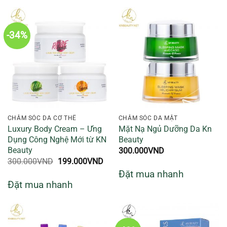
-34%
CHĂM SÓC DA CƠ THỂ
CHĂM SÓC DA MẶT
Luxury Body Cream – Ưng
Mặt Nạ Ngủ Dưỡng Da Kn
Dụng Công Nghệ Mới từ KN
Beauty
Beauty
300.000
VND
Giá
Giá
300.000
VND
199.000
VND
gốc
hiện
Đặt mua nhanh
là:
tại
Đặt mua nhanh
300.000VND.
là:
199.000VND.