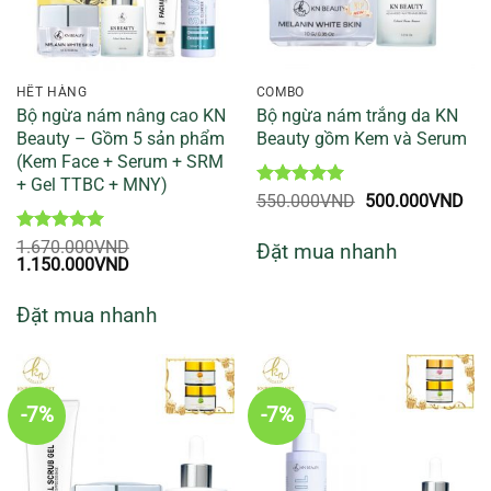
HẾT HÀNG
COMBO
Bộ ngừa nám nâng cao KN
Bộ ngừa nám trắng da KN
Beauty – Gồm 5 sản phẩm
Beauty gồm Kem và Serum
(Kem Face + Serum + SRM
+ Gel TTBC + MNY)
Được xếp
Giá
Giá
550.000
VND
500.000
VND
hạng
5
5
gốc
hiệ
sao
là:
tại
Được xếp
1.670.000
VND
Đặt mua nhanh
550.000VND.
là:
Giá
hạng
5
5
Giá
1.150.000
VND
500
gốc
sao
hiện
là:
tại
Đặt mua nhanh
1.670.000VND.
là:
1.150.000VND.
-7%
-7%