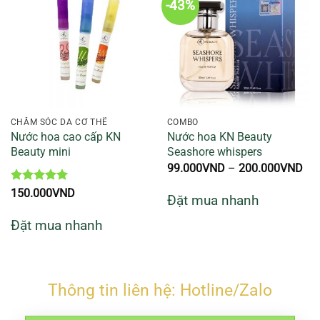
-43%
CHĂM SÓC DA CƠ THỂ
COMBO
Nước hoa cao cấp KN
Nước hoa KN Beauty
Beauty mini
Seashore whispers
Kh
99.000
VND
–
200.000
VND
giá
từ
Được xếp
150.000
VND
Đặt mua nhanh
99
hạng
5
5
đế
sao
Đặt mua nhanh
20
Thông tin liên hệ: Hotline/Zalo