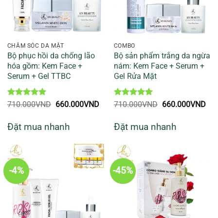
CHĂM SÓC DA MẶT
COMBO
Bộ phục hồi da chống lão
Bộ sản phẩm trắng da ngừa
hóa gồm: Kem Face +
nám: Kem Face + Serum +
Serum + Gel TTBC
Gel Rửa Mặt
Được xếp
Giá
Giá
Được xếp
Giá
Giá
710.000
VND
660.000
VND
710.000
VND
660.000
VND
hạng
5
5
gốc
hiện
hạng
5
5
gốc
hiệ
sao
là:
tại
sao
là:
tại
Đặt mua nhanh
Đặt mua nhanh
710.000VND.
là:
710.000VND.
là:
660.000VND.
660
-4%
-45%