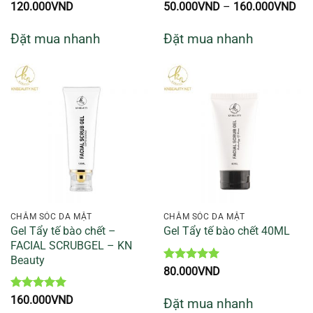
Kh
120.000
VND
50.000
VND
–
160.000
VND
giá
từ
Đặt mua nhanh
Đặt mua nhanh
50
đế
16
CHĂM SÓC DA MẶT
CHĂM SÓC DA MẶT
Gel Tẩy tế bào chết –
Gel Tẩy tế bào chết 40ML
FACIAL SCRUBGEL – KN
Beauty
Được xếp
80.000
VND
hạng
5
5
sao
Được xếp
160.000
VND
Đặt mua nhanh
hạng
5
5