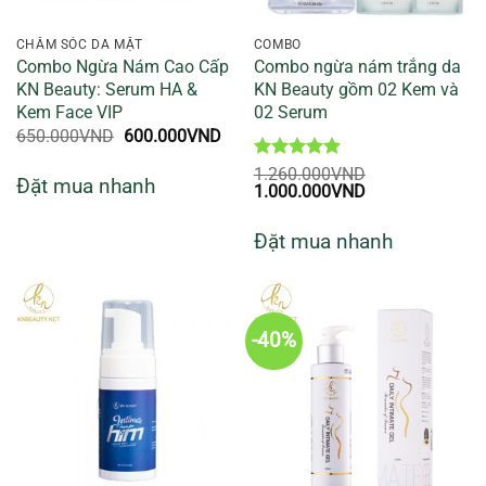
CHĂM SÓC DA MẶT
COMBO
Combo Ngừa Nám Cao Cấp
Combo ngừa nám trắng da
KN Beauty: Serum HA &
KN Beauty gồm 02 Kem và
Kem Face VIP
02 Serum
Giá
Giá
650.000
VND
600.000
VND
gốc
hiện
là:
tại
Được xếp
1.260.000
VND
Đặt mua nhanh
650.000VND.
là:
Giá
hạng
5
5
Giá
1.000.000
VND
600.000VND.
gốc
sao
hiện
là:
tại
Đặt mua nhanh
1.260.000VND.
là:
1.000.000VND.
-40%