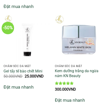
sao
Đặt mua nhanh
-50%
CHĂM SÓC DA MẶT
CHĂM SÓC DA MẶT
Kem dưỡng trắng da ngừa
Gel tẩy tế bào chết Mini
nám KN Beauty
Giá
Giá
50.000
VND
25.000
VND
gốc
hiện
là:
tại
Đặt mua nhanh
50.000VND.
là:
Được xếp
300.000
VND
25.000VND.
hạng
5
5
sao
Đặt mua nhanh