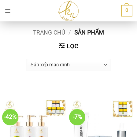
Bỏ
0
qua
nội
dung
TRANG CHỦ
/
SẢN PHẨM
LỌC
-42%
-7%