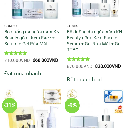
COMBO
COMBO
Bộ dưỡng da ngừa nám KN
Bộ dưỡng da ngừa nám KN
Beauty gồm: Kem Face +
Beauty gồm: Kem Face +
Serum + Gel Rửa Mặt
Serum + Gel Rửa Mặt + Gel
TTBC
Được xếp
Giá
Giá
710.000
VND
660.000
VND
hạng
5
5
gốc
hiện
Được xếp
Giá
Giá
870.000
VND
820.000
VND
sao
là:
tại
hạng
5
5
gốc
hiệ
Đặt mua nhanh
710.000VND.
là:
sao
là:
tại
660.000VND.
Đặt mua nhanh
870.000VND.
là:
820
-31%
-9%