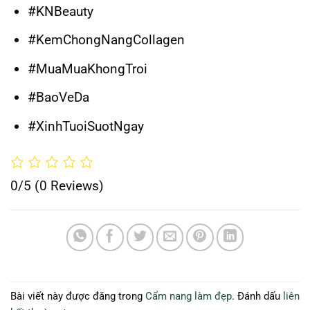
#KNBeauty
#KemChongNangCollagen
#MuaMuaKhongTroi
#BaoVeDa
#XinhTuoiSuotNgay
0/5
(0 Reviews)
Bài viết này được đăng trong
Cẩm nang làm đẹp
. Đánh dấu
liên