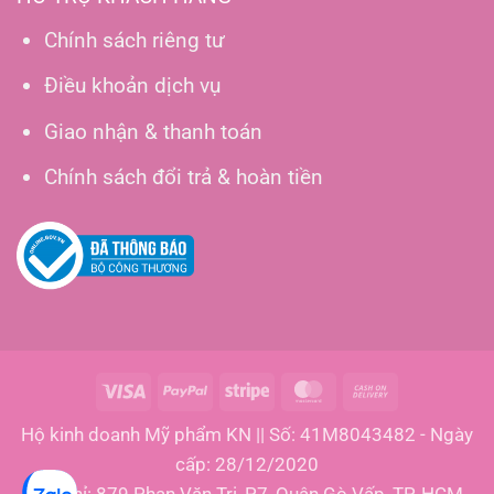
Chính sách riêng tư
Điều khoản dịch vụ
Giao nhận & thanh toán
Chính sách đổi trả & hoàn tiền
Visa
PayPal
Stripe
MasterCard
Cash
On
Hộ kinh doanh Mỹ phẩm KN || Số: 41M8043482 - Ngày
Delivery
cấp: 28/12/2020
Địa chỉ: 879 Phan Văn Trị, P7, Quận Gò Vấp, TP. HCM