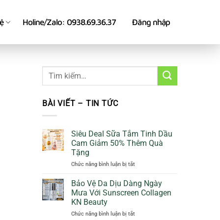
hệ
Holine/Zalo: 0938.69.36.37
Đăng nhập
BÀI VIẾT – TIN TỨC
Siêu Deal Sữa Tắm Tinh Dầu
Cam Giảm 50% Thêm Quà
Tặng
ở
Chức năng bình luận bị tắt
Siêu
Deal
Bảo Vệ Da Dịu Dàng Ngày
Sữa
Mưa Với Sunscreen Collagen
Tắm
KN Beauty
Tinh
ở
Chức năng bình luận bị tắt
Dầu