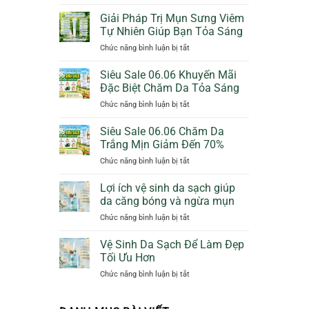
Bảo
Cam
Vệ
Giảm
Giải Pháp Trị Mụn Sưng Viêm
Da
50%
Tự Nhiên Giúp Bạn Tỏa Sáng
Dịu
Thêm
ở
Chức năng bình luận bị tắt
Dàng
Quà
Giải
Ngày
Tặng
Pháp
Siêu Sale 06.06 Khuyến Mãi
Mưa
Trị
Với
Đặc Biệt Chăm Da Tỏa Sáng
Mụn
Sunscreen
ở
Chức năng bình luận bị tắt
Sưng
Collagen
Siêu
Viêm
KN
Sale
Siêu Sale 06.06 Chăm Da
Tự
Beauty
06.06
Nhiên
Trắng Mịn Giảm Đến 70%
Khuyến
Giúp
ở
Chức năng bình luận bị tắt
Mãi
Bạn
Siêu
Đặc
Tỏa
Sale
Lợi ích vệ sinh da sạch giúp
Biệt
Sáng
06.06
Chăm
da căng bóng và ngừa mụn
Chăm
Da
ở
Chức năng bình luận bị tắt
Da
Tỏa
Lợi
Trắng
Sáng
ích
Vệ Sinh Da Sạch Để Làm Đẹp
Mịn
vệ
Giảm
Tối Ưu Hơn
sinh
Đến
ở
Chức năng bình luận bị tắt
da
70%
Vệ
sạch
Sinh
giúp
Da