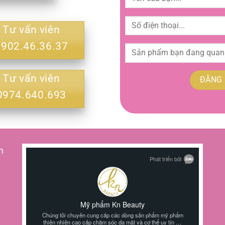
Tư vấn viên
0902.46.36.37
Tư vấn viên
0974.640.693
h