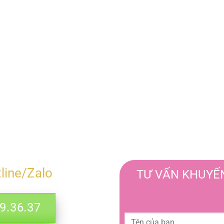
tline/Zalo
TƯ VẤN KHUYẾN
.36.37