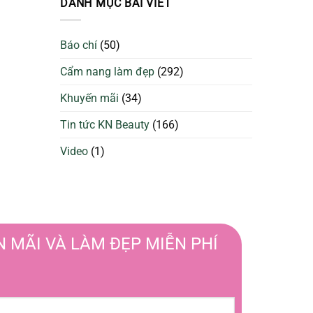
DANH MỤC BÀI VIẾT
da
Sạch
căng
Để
bóng
Làm
và
Báo chí
(50)
Đẹp
ngừa
Tối
mụn
Cẩm nang làm đẹp
(292)
Ưu
Hơn
Khuyến mãi
(34)
Tin tức KN Beauty
(166)
Video
(1)
 MÃI VÀ LÀM ĐẸP MIỄN PHÍ