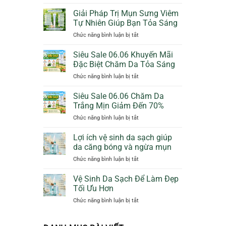
Bảo
Cam
Vệ
Giảm
Giải Pháp Trị Mụn Sưng Viêm
Da
50%
Tự Nhiên Giúp Bạn Tỏa Sáng
Dịu
Thêm
ở
Chức năng bình luận bị tắt
Dàng
Quà
Giải
Ngày
Tặng
Pháp
Siêu Sale 06.06 Khuyến Mãi
Mưa
Trị
Với
Đặc Biệt Chăm Da Tỏa Sáng
Mụn
Sunscreen
ở
Chức năng bình luận bị tắt
Sưng
Collagen
Siêu
Viêm
KN
Sale
Siêu Sale 06.06 Chăm Da
Tự
Beauty
06.06
Nhiên
Trắng Mịn Giảm Đến 70%
Khuyến
Giúp
ở
Chức năng bình luận bị tắt
Mãi
Bạn
Siêu
Đặc
Tỏa
Sale
Lợi ích vệ sinh da sạch giúp
Biệt
Sáng
06.06
Chăm
da căng bóng và ngừa mụn
Chăm
Da
ở
Chức năng bình luận bị tắt
Da
Tỏa
Lợi
Trắng
Sáng
ích
Vệ Sinh Da Sạch Để Làm Đẹp
Mịn
vệ
Giảm
Tối Ưu Hơn
sinh
Đến
ở
Chức năng bình luận bị tắt
da
70%
Vệ
sạch
Sinh
giúp
Da