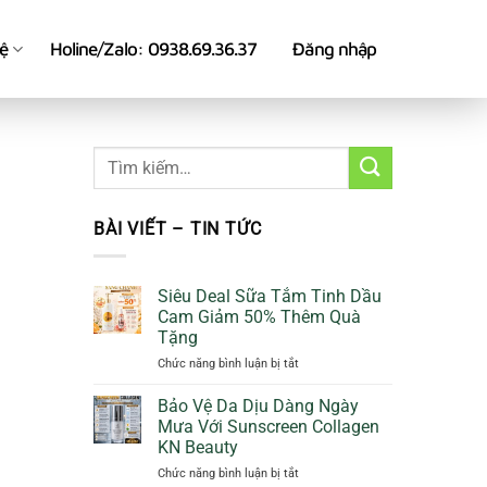
hệ
Holine/Zalo: 0938.69.36.37
Đăng nhập
BÀI VIẾT – TIN TỨC
Siêu Deal Sữa Tắm Tinh Dầu
Cam Giảm 50% Thêm Quà
Tặng
ở
Chức năng bình luận bị tắt
Siêu
Deal
Bảo Vệ Da Dịu Dàng Ngày
Sữa
Mưa Với Sunscreen Collagen
Tắm
KN Beauty
Tinh
ở
Chức năng bình luận bị tắt
Dầu