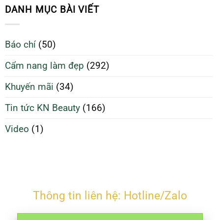
sạch
Da
DANH MỤC BÀI VIẾT
giúp
Sạch
da
Để
căng
Làm
Báo chí
(50)
bóng
Đẹp
và
Tối
Cẩm nang làm đẹp
(292)
ngừa
Ưu
mụn
Hơn
Khuyến mãi
(34)
Tin tức KN Beauty
(166)
Video
(1)
Thông tin liên hệ: Hotline/Zalo