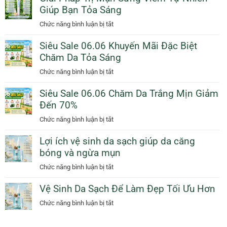
Cam
Giúp Bạn Tỏa Sáng
Da
Giảm
Dịu
ở
Chức năng bình luận bị tắt
50%
Dàng
Giải
Thêm
Ngày
Siêu Sale 06.06 Khuyến Mãi Đặc Biệt
Pháp
Quà
Mưa
Chăm Da Tỏa Sáng
Trị
Tặng
Với
Mụn
ở
Chức năng bình luận bị tắt
Sunscreen
Sưng
Siêu
Collagen
Viêm
Siêu Sale 06.06 Chăm Da Trắng Mịn Giảm
Sale
KN
Tự
Đến 70%
06.06
Beauty
Nhiên
Khuyến
ở
Chức năng bình luận bị tắt
Giúp
Mãi
Siêu
Bạn
Đặc
Lợi ích vệ sinh da sạch giúp da căng
Sale
Tỏa
Biệt
bóng và ngừa mụn
06.06
Sáng
Chăm
Chăm
ở
Chức năng bình luận bị tắt
Da
Da
Lợi
Tỏa
Trắng
Vệ Sinh Da Sạch Để Làm Đẹp Tối Ưu Hơn
ích
Sáng
Mịn
vệ
ở
Chức năng bình luận bị tắt
Giảm
sinh
Vệ
Đến
da
Sinh
70%