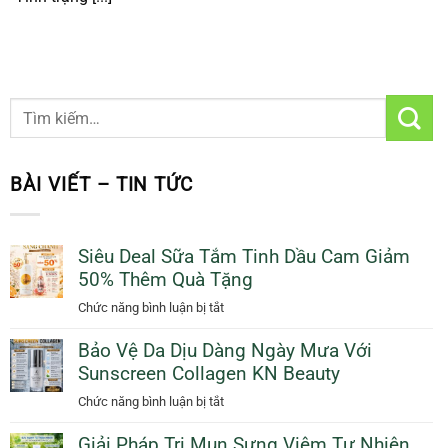
BÀI VIẾT – TIN TỨC
Siêu Deal Sữa Tắm Tinh Dầu Cam Giảm
50% Thêm Quà Tặng
ở
Chức năng bình luận bị tắt
Siêu
Bảo Vệ Da Dịu Dàng Ngày Mưa Với
Deal
Sunscreen Collagen KN Beauty
Sữa
Tắm
ở
Chức năng bình luận bị tắt
Tinh
Bảo
Dầu
Giải Pháp Trị Mụn Sưng Viêm Tự Nhiên
Vệ