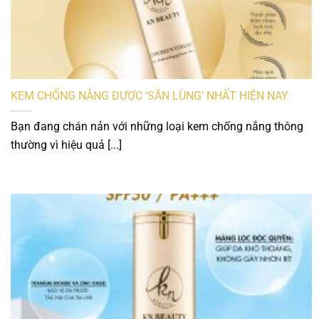
KEM CHỐNG NẮNG ĐƯỢC ‘SĂN LÙNG’ NHẤT HIỆN NAY
Bạn đang chán nản với những loại kem chống nắng thông
thường vì hiệu quả [...]