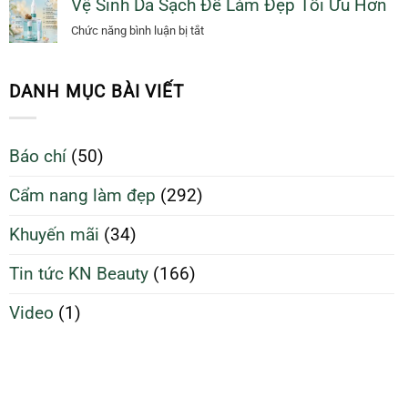
Vệ Sinh Da Sạch Để Làm Đẹp Tối Ưu Hơn
ích
Sáng
Mịn
vệ
ở
Chức năng bình luận bị tắt
Giảm
sinh
Vệ
Đến
da
Sinh
70%
sạch
Da
DANH MỤC BÀI VIẾT
giúp
Sạch
da
Để
căng
Làm
Báo chí
(50)
bóng
Đẹp
và
Tối
Cẩm nang làm đẹp
(292)
ngừa
Ưu
mụn
Hơn
Khuyến mãi
(34)
Tin tức KN Beauty
(166)
Video
(1)