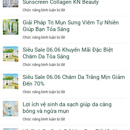
Sunscreen Collagen KN Beauty
Sữa
Tắm
ở
Chức năng bình luận bị tắt
Tinh
Bảo
Dầu
Giải Pháp Trị Mụn Sưng Viêm Tự Nhiên
Vệ
Cam
Giúp Bạn Tỏa Sáng
Da
Giảm
Dịu
ở
Chức năng bình luận bị tắt
50%
Dàng
Giải
Thêm
Ngày
Siêu Sale 06.06 Khuyến Mãi Đặc Biệt
Pháp
Quà
Mưa
Chăm Da Tỏa Sáng
Trị
Tặng
Với
Mụn
ở
Chức năng bình luận bị tắt
Sunscreen
Sưng
Siêu
Collagen
Viêm
Siêu Sale 06.06 Chăm Da Trắng Mịn Giảm
Sale
KN
Tự
Đến 70%
06.06
Beauty
Nhiên
Khuyến
ở
Chức năng bình luận bị tắt
Giúp
Mãi
Siêu
Bạn
Đặc
Lợi ích vệ sinh da sạch giúp da căng
Sale
Tỏa
Biệt
bóng và ngừa mụn
06.06
Sáng
Chăm
Chăm
ở
Chức năng bình luận bị tắt
Da
Da
Lợi
Tỏa
Trắng