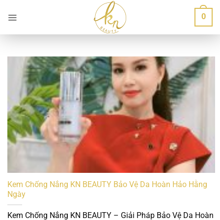
Bỏ
0
qua
nội
dung
Kem Chống Nắng KN BEAUTY Bảo Vệ Da Hoàn Hảo Hằng
Ngày
Kem Chống Nắng KN BEAUTY – Giải Pháp Bảo Vệ Da Hoàn