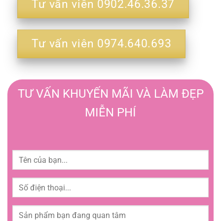
Tư vấn viên 0902.46.36.37
Tư vấn viên 0974.640.693
TƯ VẤN KHUYẾN MÃI VÀ LÀM ĐẸP
MIỄN PHÍ