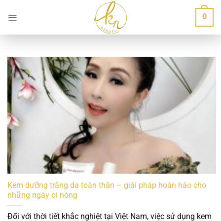
Bỏ
0
qua
nội
dung
Kem dưỡng trắng da toàn thân – giải pháp hoàn hảo cho
những ngày oi nóng
Đối với thời tiết khắc nghiệt tại Việt Nam, việc sử dụng kem