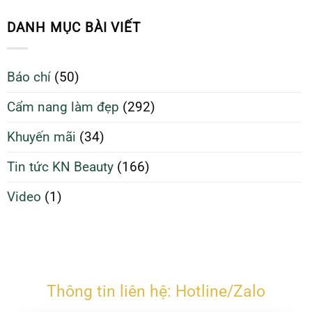
da
Sinh
70%
sạch
Da
DANH MỤC BÀI VIẾT
giúp
Sạch
da
Để
căng
Làm
Báo chí
(50)
bóng
Đẹp
và
Tối
Cẩm nang làm đẹp
(292)
ngừa
Ưu
mụn
Hơn
Khuyến mãi
(34)
Tin tức KN Beauty
(166)
Video
(1)
Thông tin liên hệ: Hotline/Zalo