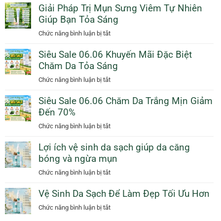
Dầu
Giải Pháp Trị Mụn Sưng Viêm Tự Nhiên
Vệ
Cam
Giúp Bạn Tỏa Sáng
Da
Giảm
Dịu
ở
Chức năng bình luận bị tắt
50%
Dàng
Giải
Thêm
Ngày
Siêu Sale 06.06 Khuyến Mãi Đặc Biệt
Pháp
Quà
Mưa
Chăm Da Tỏa Sáng
Trị
Tặng
Với
Mụn
ở
Chức năng bình luận bị tắt
Sunscreen
Sưng
Siêu
Collagen
Viêm
Siêu Sale 06.06 Chăm Da Trắng Mịn Giảm
Sale
KN
Tự
Đến 70%
06.06
Beauty
Nhiên
Khuyến
ở
Chức năng bình luận bị tắt
Giúp
Mãi
Siêu
Bạn
Đặc
Lợi ích vệ sinh da sạch giúp da căng
Sale
Tỏa
Biệt
bóng và ngừa mụn
06.06
Sáng
Chăm
Chăm
ở
Chức năng bình luận bị tắt
Da
Da
Lợi
Tỏa
Trắng
Vệ Sinh Da Sạch Để Làm Đẹp Tối Ưu Hơn
ích
Sáng
Mịn
vệ
ở
Chức năng bình luận bị tắt
Giảm
sinh
Vệ
Đến