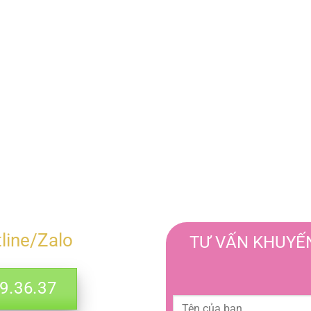
tline/Zalo
TƯ VẤN KHUYẾN
.36.37