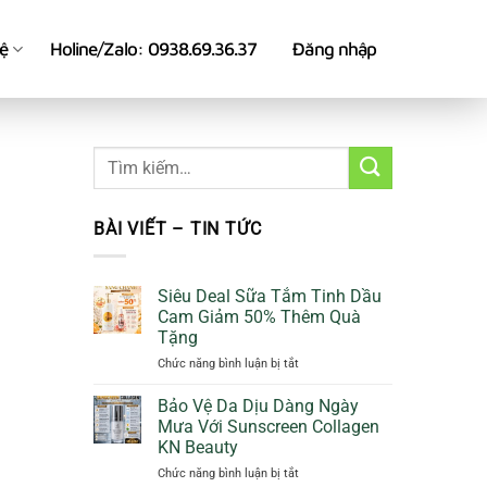
hệ
Holine/Zalo: 0938.69.36.37
Đăng nhập
BÀI VIẾT – TIN TỨC
Siêu Deal Sữa Tắm Tinh Dầu
Cam Giảm 50% Thêm Quà
Tặng
ở
Chức năng bình luận bị tắt
Siêu
Deal
Bảo Vệ Da Dịu Dàng Ngày
Sữa
Mưa Với Sunscreen Collagen
Tắm
KN Beauty
Tinh
ở
Chức năng bình luận bị tắt
Dầu