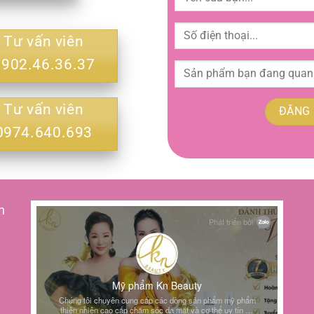
Tư vấn viên
0902.46.36.37
Tư vấn viên
0974.640.693
h