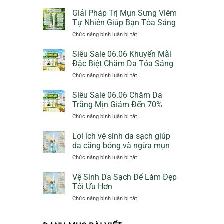
Bảo
Cam
Vệ
Giảm
Giải Pháp Trị Mụn Sưng Viêm
Da
50%
Tự Nhiên Giúp Bạn Tỏa Sáng
Dịu
Thêm
ở
Chức năng bình luận bị tắt
Dàng
Quà
Giải
Ngày
Tặng
Pháp
Siêu Sale 06.06 Khuyến Mãi
Mưa
Trị
Với
Đặc Biệt Chăm Da Tỏa Sáng
Mụn
Sunscreen
ở
Chức năng bình luận bị tắt
Sưng
Collagen
Siêu
Viêm
KN
Sale
Siêu Sale 06.06 Chăm Da
Tự
Beauty
06.06
Nhiên
Trắng Mịn Giảm Đến 70%
Khuyến
Giúp
ở
Chức năng bình luận bị tắt
Mãi
Bạn
Siêu
Đặc
Tỏa
Sale
Lợi ích vệ sinh da sạch giúp
Biệt
Sáng
06.06
Chăm
da căng bóng và ngừa mụn
Chăm
Da
ở
Chức năng bình luận bị tắt
Da
Tỏa
Lợi
Trắng
Sáng
ích
Vệ Sinh Da Sạch Để Làm Đẹp
Mịn
vệ
Giảm
Tối Ưu Hơn
sinh
Đến
ở
Chức năng bình luận bị tắt
da
70%
Vệ
sạch
Sinh
giúp
Da