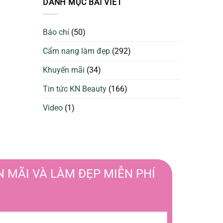
DANH MỤC BÀI VIẾT
da
Sạch
căng
Để
bóng
Làm
và
Báo chí
(50)
Đẹp
ngừa
Tối
mụn
Cẩm nang làm đẹp
(292)
Ưu
Hơn
Khuyến mãi
(34)
Tin tức KN Beauty
(166)
Video
(1)
 MÃI VÀ LÀM ĐẸP MIỄN PHÍ