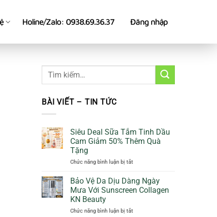
hệ
Holine/Zalo: 0938.69.36.37
Đăng nhập
BÀI VIẾT – TIN TỨC
Siêu Deal Sữa Tắm Tinh Dầu
Cam Giảm 50% Thêm Quà
Tặng
ở
Chức năng bình luận bị tắt
Siêu
Deal
Bảo Vệ Da Dịu Dàng Ngày
Sữa
Mưa Với Sunscreen Collagen
Tắm
KN Beauty
Tinh
ở
Chức năng bình luận bị tắt
Dầu