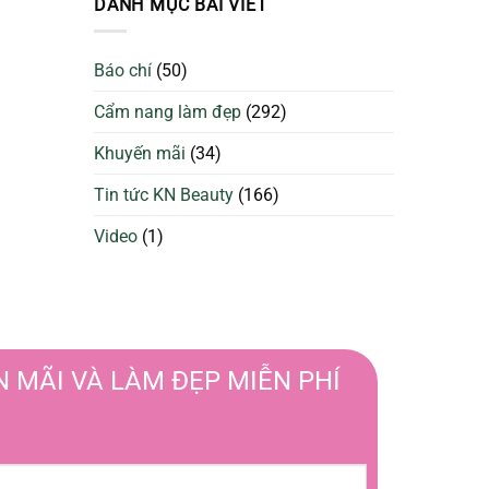
DANH MỤC BÀI VIẾT
da
Sạch
căng
Để
bóng
Làm
và
Báo chí
(50)
Đẹp
ngừa
Tối
mụn
Cẩm nang làm đẹp
(292)
Ưu
Hơn
Khuyến mãi
(34)
Tin tức KN Beauty
(166)
Video
(1)
 MÃI VÀ LÀM ĐẸP MIỄN PHÍ