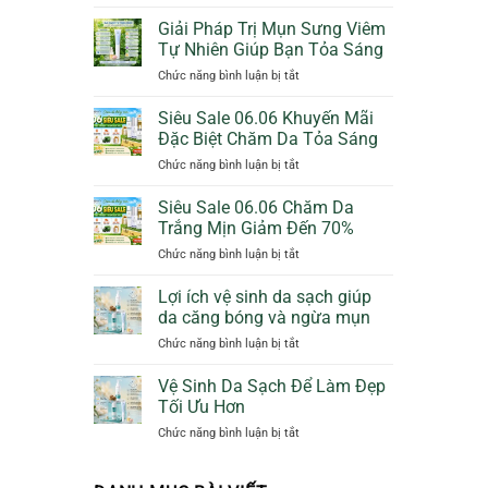
Bảo
Cam
Vệ
Giảm
Giải Pháp Trị Mụn Sưng Viêm
Da
50%
Tự Nhiên Giúp Bạn Tỏa Sáng
Dịu
Thêm
ở
Chức năng bình luận bị tắt
Dàng
Quà
Giải
Ngày
Tặng
Pháp
Siêu Sale 06.06 Khuyến Mãi
Mưa
Trị
Với
Đặc Biệt Chăm Da Tỏa Sáng
Mụn
Sunscreen
ở
Chức năng bình luận bị tắt
Sưng
Collagen
Siêu
Viêm
KN
Sale
Siêu Sale 06.06 Chăm Da
Tự
Beauty
06.06
Nhiên
Trắng Mịn Giảm Đến 70%
Khuyến
Giúp
ở
Chức năng bình luận bị tắt
Mãi
Bạn
Siêu
Đặc
Tỏa
Sale
Lợi ích vệ sinh da sạch giúp
Biệt
Sáng
06.06
Chăm
da căng bóng và ngừa mụn
Chăm
Da
ở
Chức năng bình luận bị tắt
Da
Tỏa
Lợi
Trắng
Sáng
ích
Vệ Sinh Da Sạch Để Làm Đẹp
Mịn
vệ
Giảm
Tối Ưu Hơn
sinh
Đến
ở
Chức năng bình luận bị tắt
da
70%
Vệ
sạch
Sinh
giúp
Da