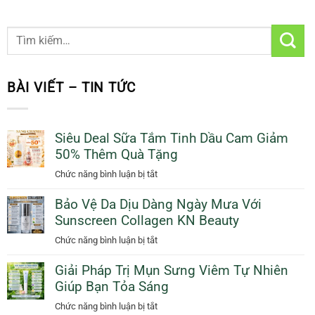
BÀI VIẾT – TIN TỨC
Siêu Deal Sữa Tắm Tinh Dầu Cam Giảm
50% Thêm Quà Tặng
ở
Chức năng bình luận bị tắt
Siêu
Bảo Vệ Da Dịu Dàng Ngày Mưa Với
Deal
Sunscreen Collagen KN Beauty
Sữa
Tắm
ở
Chức năng bình luận bị tắt
Tinh
Bảo
Dầu
Giải Pháp Trị Mụn Sưng Viêm Tự Nhiên
Vệ
Cam
Giúp Bạn Tỏa Sáng
Da
Giảm
Dịu
ở
Chức năng bình luận bị tắt
50%
Dàng