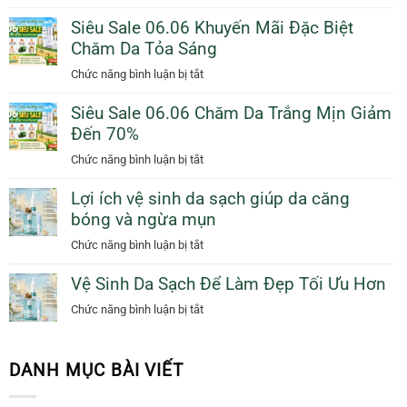
Giải
Thêm
Ngày
Siêu Sale 06.06 Khuyến Mãi Đặc Biệt
Pháp
Quà
Mưa
Chăm Da Tỏa Sáng
Trị
Tặng
Với
Mụn
ở
Chức năng bình luận bị tắt
Sunscreen
Sưng
Siêu
Collagen
Viêm
Siêu Sale 06.06 Chăm Da Trắng Mịn Giảm
Sale
KN
Tự
Đến 70%
06.06
Beauty
Nhiên
Khuyến
ở
Chức năng bình luận bị tắt
Giúp
Mãi
Siêu
Bạn
Đặc
Lợi ích vệ sinh da sạch giúp da căng
Sale
Tỏa
Biệt
bóng và ngừa mụn
06.06
Sáng
Chăm
Chăm
ở
Chức năng bình luận bị tắt
Da
Da
Lợi
Tỏa
Trắng
Vệ Sinh Da Sạch Để Làm Đẹp Tối Ưu Hơn
ích
Sáng
Mịn
vệ
ở
Chức năng bình luận bị tắt
Giảm
sinh
Vệ
Đến
da
Sinh
70%
sạch
Da
DANH MỤC BÀI VIẾT
giúp
Sạch
da
Để