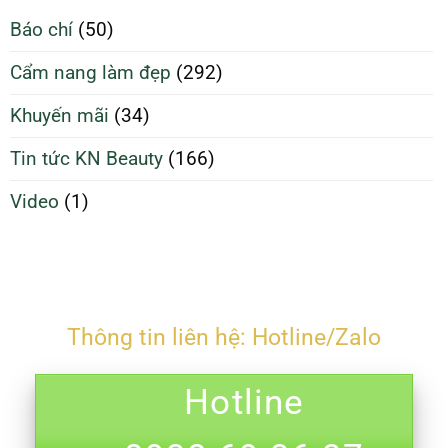
căng
Làm
Báo chí
(50)
bóng
Đẹp
và
Tối
Cẩm nang làm đẹp
(292)
ngừa
Ưu
mụn
Hơn
Khuyến mãi
(34)
Tin tức KN Beauty
(166)
Video
(1)
Thông tin liên hệ: Hotline/Zalo
Hotline