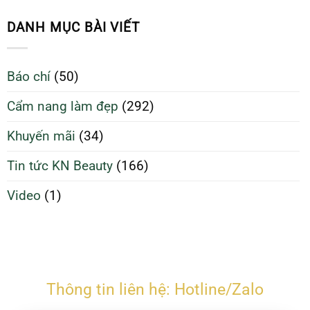
da
Sinh
70%
sạch
Da
DANH MỤC BÀI VIẾT
giúp
Sạch
da
Để
căng
Làm
Báo chí
(50)
bóng
Đẹp
và
Tối
Cẩm nang làm đẹp
(292)
ngừa
Ưu
mụn
Hơn
Khuyến mãi
(34)
Tin tức KN Beauty
(166)
Video
(1)
Thông tin liên hệ: Hotline/Zalo