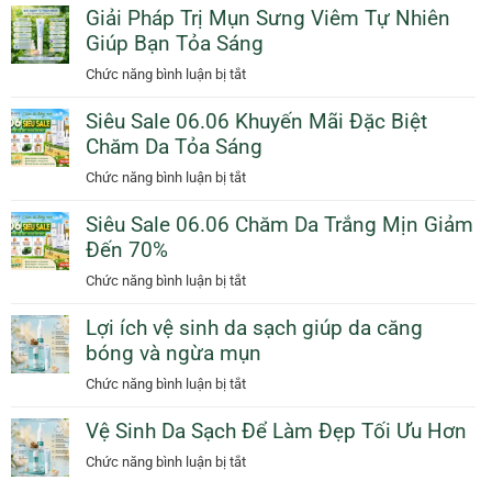
Dầu
Giải Pháp Trị Mụn Sưng Viêm Tự Nhiên
Vệ
Cam
Giúp Bạn Tỏa Sáng
Da
Giảm
Dịu
ở
Chức năng bình luận bị tắt
50%
Dàng
Giải
Thêm
Ngày
Siêu Sale 06.06 Khuyến Mãi Đặc Biệt
Pháp
Quà
Mưa
Chăm Da Tỏa Sáng
Trị
Tặng
Với
Mụn
ở
Chức năng bình luận bị tắt
Sunscreen
Sưng
Siêu
Collagen
Viêm
Siêu Sale 06.06 Chăm Da Trắng Mịn Giảm
Sale
KN
Tự
Đến 70%
06.06
Beauty
Nhiên
Khuyến
ở
Chức năng bình luận bị tắt
Giúp
Mãi
Siêu
Bạn
Đặc
Lợi ích vệ sinh da sạch giúp da căng
Sale
Tỏa
Biệt
bóng và ngừa mụn
06.06
Sáng
Chăm
Chăm
ở
Chức năng bình luận bị tắt
Da
Da
Lợi
Tỏa
Trắng
Vệ Sinh Da Sạch Để Làm Đẹp Tối Ưu Hơn
ích
Sáng
Mịn
vệ
ở
Chức năng bình luận bị tắt
Giảm
sinh
Vệ
Đến