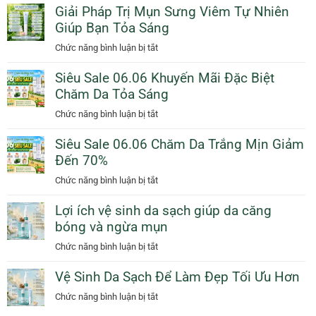
Dầu
Giải Pháp Trị Mụn Sưng Viêm Tự Nhiên
Vệ
Cam
Giúp Bạn Tỏa Sáng
Da
Giảm
Dịu
ở
Chức năng bình luận bị tắt
50%
Dàng
Giải
Thêm
Ngày
Siêu Sale 06.06 Khuyến Mãi Đặc Biệt
Pháp
Quà
Mưa
Chăm Da Tỏa Sáng
Trị
Tặng
Với
Mụn
ở
Chức năng bình luận bị tắt
Sunscreen
Sưng
Siêu
Collagen
Viêm
Siêu Sale 06.06 Chăm Da Trắng Mịn Giảm
Sale
KN
Tự
Đến 70%
06.06
Beauty
Nhiên
Khuyến
ở
Chức năng bình luận bị tắt
Giúp
Mãi
Siêu
Bạn
Đặc
Lợi ích vệ sinh da sạch giúp da căng
Sale
Tỏa
Biệt
bóng và ngừa mụn
06.06
Sáng
Chăm
Chăm
ở
Chức năng bình luận bị tắt
Da
Da
Lợi
Tỏa
Trắng
Vệ Sinh Da Sạch Để Làm Đẹp Tối Ưu Hơn
ích
Sáng
Mịn
vệ
ở
Chức năng bình luận bị tắt
Giảm
sinh
Vệ
Đến