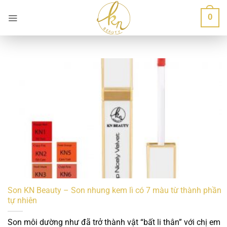
Bỏ
0
qua
nội
dung
Son KN Beauty – Son nhung kem lì có 7 màu từ thành phần
tự nhiên
Son môi dường như đã trở thành vật “bất li thân” với chị em