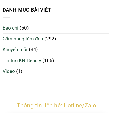
da
Sinh
70%
sạch
Da
DANH MỤC BÀI VIẾT
giúp
Sạch
da
Để
căng
Làm
Báo chí
(50)
bóng
Đẹp
và
Tối
Cẩm nang làm đẹp
(292)
ngừa
Ưu
mụn
Hơn
Khuyến mãi
(34)
Tin tức KN Beauty
(166)
Video
(1)
Thông tin liên hệ: Hotline/Zalo