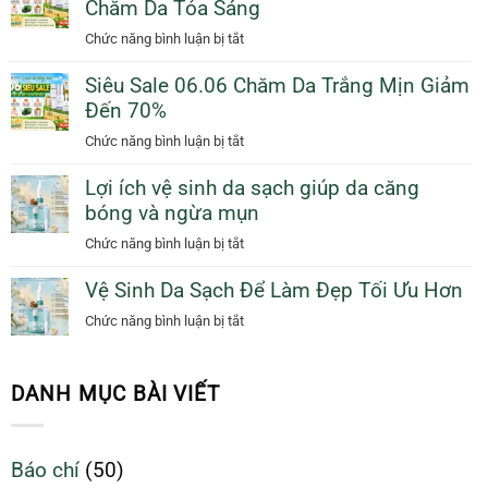
Chăm Da Tỏa Sáng
Trị
Tặng
Với
Mụn
ở
Chức năng bình luận bị tắt
Sunscreen
Sưng
Siêu
Collagen
Viêm
Siêu Sale 06.06 Chăm Da Trắng Mịn Giảm
Sale
KN
Tự
Đến 70%
06.06
Beauty
Nhiên
Khuyến
ở
Chức năng bình luận bị tắt
Giúp
Mãi
Siêu
Bạn
Đặc
Lợi ích vệ sinh da sạch giúp da căng
Sale
Tỏa
Biệt
bóng và ngừa mụn
06.06
Sáng
Chăm
Chăm
ở
Chức năng bình luận bị tắt
Da
Da
Lợi
Tỏa
Trắng
Vệ Sinh Da Sạch Để Làm Đẹp Tối Ưu Hơn
ích
Sáng
Mịn
vệ
ở
Chức năng bình luận bị tắt
Giảm
sinh
Vệ
Đến
da
Sinh
70%
sạch
Da
DANH MỤC BÀI VIẾT
giúp
Sạch
da
Để
căng
Làm
Báo chí
(50)
bóng
Đẹp