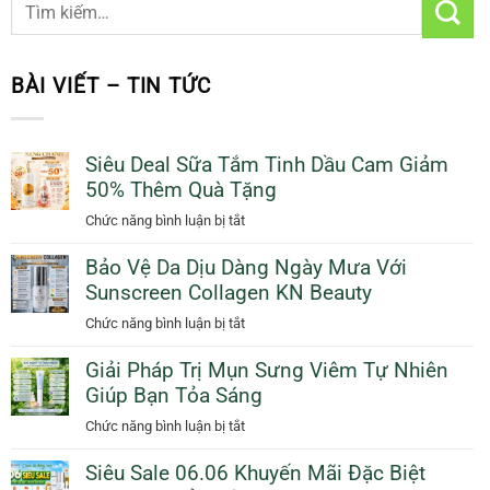
BÀI VIẾT – TIN TỨC
Siêu Deal Sữa Tắm Tinh Dầu Cam Giảm
50% Thêm Quà Tặng
ở
Chức năng bình luận bị tắt
Siêu
Bảo Vệ Da Dịu Dàng Ngày Mưa Với
Deal
Sunscreen Collagen KN Beauty
Sữa
Tắm
ở
Chức năng bình luận bị tắt
Tinh
Bảo
Dầu
Giải Pháp Trị Mụn Sưng Viêm Tự Nhiên
Vệ
Cam
Giúp Bạn Tỏa Sáng
Da
Giảm
Dịu
ở
Chức năng bình luận bị tắt
50%
Dàng
Giải
Thêm
Ngày
Siêu Sale 06.06 Khuyến Mãi Đặc Biệt
Pháp
Quà
Mưa