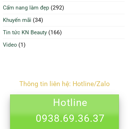
và
Tối
Cẩm nang làm đẹp
(292)
ngừa
Ưu
mụn
Hơn
Khuyến mãi
(34)
Tin tức KN Beauty
(166)
Video
(1)
Thông tin liên hệ: Hotline/Zalo
Hotline
0938.69.36.37