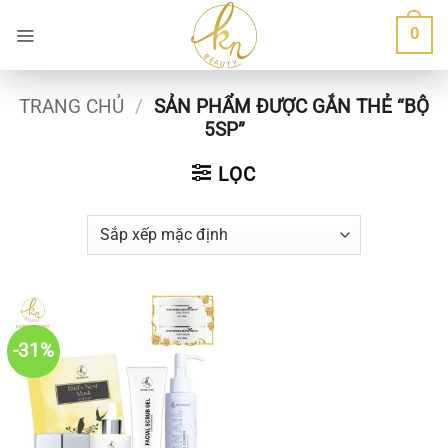
Bỏ
0
qua
nội
dung
TRANG CHỦ
/
SẢN PHẨM ĐƯỢC GẮN THẺ “BỘ
5SP”
LỌC
-31%