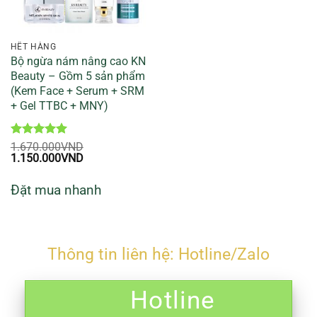
HẾT HÀNG
Bộ ngừa nám nâng cao KN
Beauty – Gồm 5 sản phẩm
(Kem Face + Serum + SRM
+ Gel TTBC + MNY)
Được xếp
1.670.000
VND
Giá
hạng
5
5
Giá
1.150.000
VND
gốc
sao
hiện
là:
tại
Đặt mua nhanh
1.670.000VND.
là:
1.150.000VND.
Thông tin liên hệ: Hotline/Zalo
Hotline