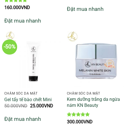
sao
Được xếp
160.000
VND
Đặt mua nhanh
hạng
5
5
sao
Đặt mua nhanh
-50%
CHĂM SÓC DA MẶT
CHĂM SÓC DA MẶT
Kem dưỡng trắng da ngừa
Gel tẩy tế bào chết Mini
nám KN Beauty
Giá
Giá
50.000
VND
25.000
VND
gốc
hiện
là:
tại
Đặt mua nhanh
50.000VND.
là:
Được xếp
300.000
VND
25.000VND.
hạng
5
5