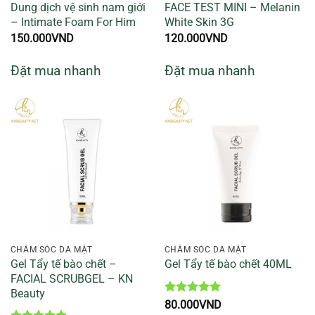
Dung dịch vệ sinh nam giới
FACE TEST MINI – Melanin
– Intimate Foam For Him
White Skin 3G
150.000
VND
120.000
VND
Đặt mua nhanh
Đặt mua nhanh
CHĂM SÓC DA MẶT
CHĂM SÓC DA MẶT
Gel Tẩy tế bào chết –
Gel Tẩy tế bào chết 40ML
FACIAL SCRUBGEL – KN
Beauty
Được xếp
80.000
VND
hạng
5
5