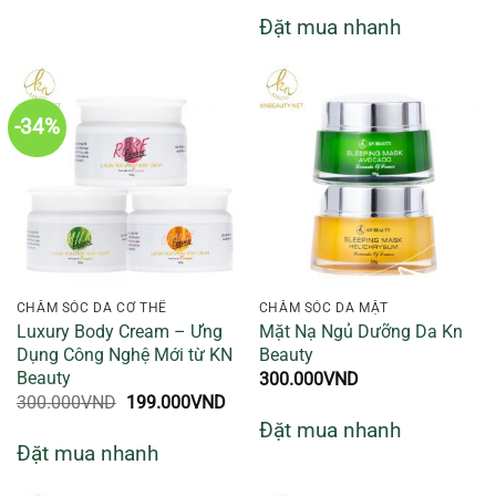
sao
Đặt mua nhanh
-34%
CHĂM SÓC DA CƠ THỂ
CHĂM SÓC DA MẶT
Luxury Body Cream – Ưng
Mặt Nạ Ngủ Dưỡng Da Kn
Dụng Công Nghệ Mới từ KN
Beauty
Beauty
300.000
VND
Giá
Giá
300.000
VND
199.000
VND
gốc
hiện
Đặt mua nhanh
là:
tại
Đặt mua nhanh
300.000VND.
là:
199.000VND.