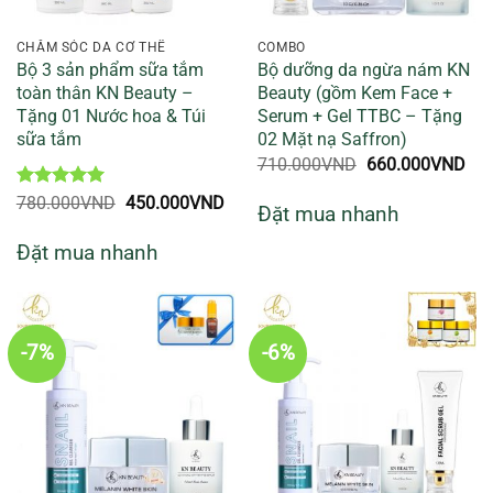
CHĂM SÓC DA CƠ THỂ
COMBO
Bộ 3 sản phẩm sữa tắm
Bộ dưỡng da ngừa nám KN
toàn thân KN Beauty –
Beauty (gồm Kem Face +
Tặng 01 Nước hoa & Túi
Serum + Gel TTBC – Tặng
sữa tắm
02 Mặt nạ Saffron)
Giá
Giá
710.000
VND
660.000
VND
gốc
hiệ
là:
tại
Được xếp
Giá
Giá
780.000
VND
450.000
VND
Đặt mua nhanh
710.000VND.
là:
hạng
5
5
gốc
hiện
660
sao
là:
tại
Đặt mua nhanh
780.000VND.
là:
450.000VND.
-7%
-6%