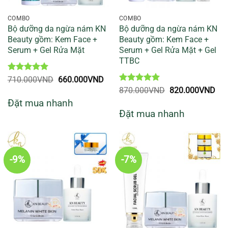
COMBO
COMBO
Bộ dưỡng da ngừa nám KN
Bộ dưỡng da ngừa nám KN
Beauty gồm: Kem Face +
Beauty gồm: Kem Face +
Serum + Gel Rửa Mặt
Serum + Gel Rửa Mặt + Gel
TTBC
Được xếp
Giá
Giá
710.000
VND
660.000
VND
hạng
5
5
gốc
hiện
Được xếp
Giá
Giá
870.000
VND
820.000
VND
sao
là:
tại
hạng
5
5
gốc
hiệ
Đặt mua nhanh
710.000VND.
là:
sao
là:
tại
660.000VND.
Đặt mua nhanh
870.000VND.
là:
820
-9%
-7%