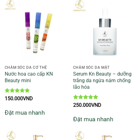
CHĂM SÓC DA CƠ THỂ
CHĂM SÓC DA MẶT
Nước hoa cao cấp KN
Serum Kn Beauty – dưỡng
Beauty mini
trắng da ngừa nám chống
lão hóa
Được xếp
150.000
VND
hạng
5
5
Được xếp
250.000
VND
sao
hạng
5
5
Đặt mua nhanh
sao
Đặt mua nhanh