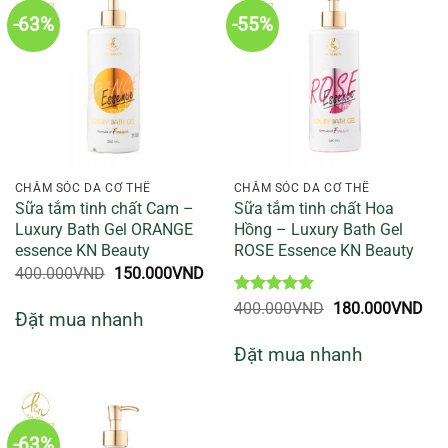
-63%
-55%
CHĂM SÓC DA CƠ THỂ
CHĂM SÓC DA CƠ THỂ
Sữa tắm tinh chất Cam –
Sữa tắm tinh chất Hoa
Luxury Bath Gel ORANGE
Hồng – Luxury Bath Gel
essence KN Beauty
ROSE Essence KN Beauty
Giá
Giá
400.000
VND
150.000
VND
gốc
hiện
là:
tại
Được xếp
Giá
Giá
400.000
VND
180.000
VND
Đặt mua nhanh
400.000VND.
là:
hạng
5
5
gốc
hiệ
150.000VND.
sao
là:
tại
Đặt mua nhanh
400.000VND.
là:
180
-63%