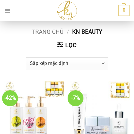
Bỏ
0
qua
nội
dung
TRANG CHỦ
/
KN BEAUTY
LỌC
-42%
-7%