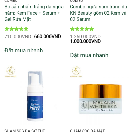
COMBO
COMBO
Bộ sản phẩm trắng da ngừa
Combo ngừa nám trắng da
nám: Kem Face + Serum +
KN Beauty gồm 02 Kem và
Gel Rửa Mặt
02 Serum
Được xếp
Giá
Giá
Được xếp
710.000
VND
660.000
VND
1.260.000
VND
hạng
5
5
gốc
hiện
Giá
hạng
5
5
Giá
1.000.000
VND
sao
là:
tại
gốc
sao
hiện
Đặt mua nhanh
710.000VND.
là:
là:
tại
Đặt mua nhanh
660.000VND.
1.260.000VND.
là:
1.000.000VND.
CHĂM SÓC DA CƠ THỂ
CHĂM SÓC DA MẶT