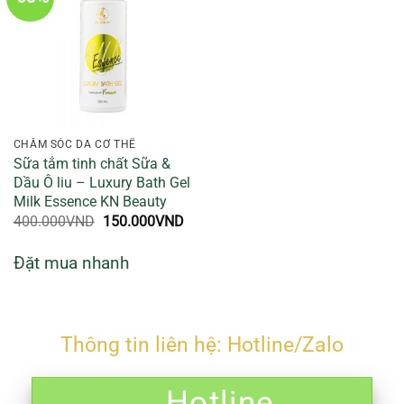
CHĂM SÓC DA CƠ THỂ
Sữa tắm tinh chất Sữa &
Dầu Ô liu – Luxury Bath Gel
Milk Essence KN Beauty
Giá
Giá
400.000
VND
150.000
VND
gốc
hiện
là:
tại
Đặt mua nhanh
400.000VND.
là:
150.000VND.
Thông tin liên hệ: Hotline/Zalo
Hotline