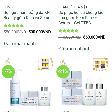
COMBO
CHĂM SÓC DA MẶT
Bộ ngừa nám trắng da KN
Bộ phục hồi da chống lão
Beauty gồm Kem và Serum
hóa gồm: Kem Face +
Serum + Gel TTBC
Được xếp
Giá
Giá
550.000
VND
500.000
VND
hạng
5
5
gốc
hiện
Được xếp
Giá
Giá
710.000
VND
660.000
VND
sao
là:
tại
hạng
5
5
gốc
hiệ
Đặt mua nhanh
550.000VND.
là:
sao
là:
tại
500.000VND.
Đặt mua nhanh
710.000VND.
là:
660
-7%
-21%