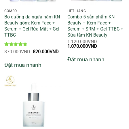
COMBO
HẾT HÀNG
Bộ dưỡng da ngừa nám KN
Combo 5 sản phẩm KN
Beauty gồm: Kem Face +
Beauty – Kem Face +
Serum + Gel Rửa Mặt + Gel
Serum + SRM + Gel TTBC +
TTBC
Sữa tắm KN Beauty
1.120.000
VND
Giá
Giá
1.070.000
VND
gốc
hiện
Được xếp
Giá
Giá
870.000
VND
820.000
VND
là:
tại
hạng
5
5
gốc
hiện
Đặt mua nhanh
1.120.000VND.
là:
sao
là:
tại
Đặt mua nhanh
1.070.000VND.
870.000VND.
là:
820.000VND.