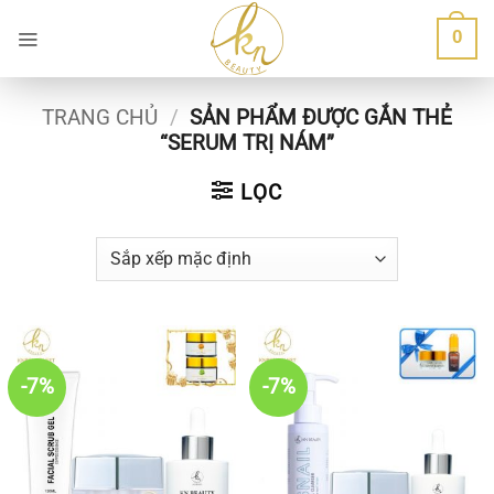
Bỏ
0
qua
nội
dung
TRANG CHỦ
/
SẢN PHẨM ĐƯỢC GẮN THẺ
“SERUM TRỊ NÁM”
LỌC
-7%
-7%