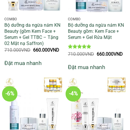
COMBO
COMBO
Bộ dưỡng da ngừa nám KN
Bộ dưỡng da ngừa nám KN
Beauty (gồm Kem Face +
Beauty gồm: Kem Face +
Serum + Gel TTBC – Tặng
Serum + Gel Rửa Mặt
02 Mặt nạ Saffron)
Giá
Giá
710.000
VND
660.000
VND
Được xếp
Giá
Giá
710.000
VND
660.000
VND
gốc
hiện
hạng
5
5
gốc
hiệ
là:
tại
Đặt mua nhanh
sao
là:
tại
710.000VND.
là:
Đặt mua nhanh
710.000VND.
là:
660.000VND.
660
-6%
-4%