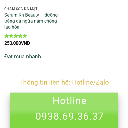
CHĂM SÓC DA MẶT
Serum Kn Beauty – dưỡng
trắng da ngừa nám chống
lão hóa
Được xếp
250.000
VND
hạng
5
5
sao
Đặt mua nhanh
Thông tin liên hệ: Hotline/Zalo
Hotline
0938.69.36.37