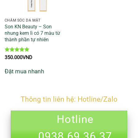
CHĂM SÓC DA MẶT
Son KN Beauty – Son
nhung kem lì có 7 màu từ
thành phần tự nhiên
Được xếp
350.000
VND
hạng
5
5
sao
Đặt mua nhanh
Thông tin liên hệ: Hotline/Zalo
Hotline
0938.69.36.37