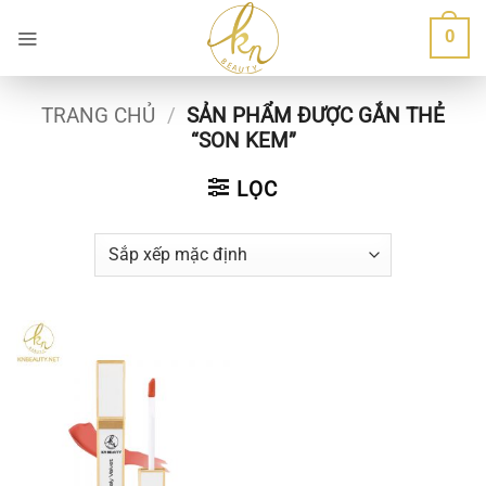
Bỏ
0
qua
nội
dung
TRANG CHỦ
/
SẢN PHẨM ĐƯỢC GẮN THẺ
“SON KEM”
LỌC