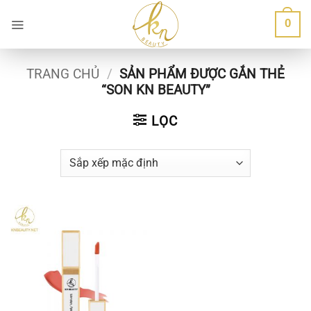
Bỏ
0
qua
nội
dung
TRANG CHỦ
/
SẢN PHẨM ĐƯỢC GẮN THẺ
“SON KN BEAUTY”
LỌC