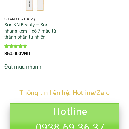
CHĂM SÓC DA MẶT
Son KN Beauty – Son
nhung kem lì có 7 màu từ
thành phần tự nhiên
Được xếp
350.000
VND
hạng
5
5
sao
Đặt mua nhanh
Thông tin liên hệ: Hotline/Zalo
Hotline
0938.69.36.37