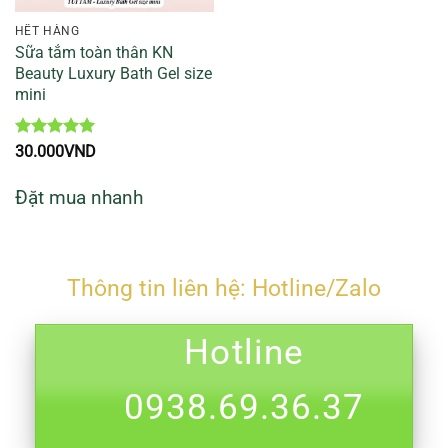
HẾT HÀNG
Sữa tắm toàn thân KN
Beauty Luxury Bath Gel size
mini
Được xếp
30.000
VND
hạng
5
5
sao
Đặt mua nhanh
Thông tin liên hệ: Hotline/Zalo
Hotline
0938.69.36.37