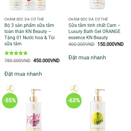
CHĂM SÓC DA CƠ THỂ
CHĂM SÓC DA CƠ THỂ
Bộ 3 sản phẩm sữa tắm
Sữa tắm tinh chất Cam –
toàn thân KN Beauty –
Luxury Bath Gel ORANGE
Tặng 01 Nước hoa & Túi
essence KN Beauty
sữa tắm
Giá
Giá
400.000
VND
150.000
VND
gốc
hiệ
là:
tại
Đặt mua nhanh
400.000VND.
là:
Được xếp
Giá
Giá
780.000
VND
450.000
VND
150
hạng
5
5
gốc
hiện
sao
là:
tại
Đặt mua nhanh
780.000VND.
là:
450.000VND.
-55%
-63%