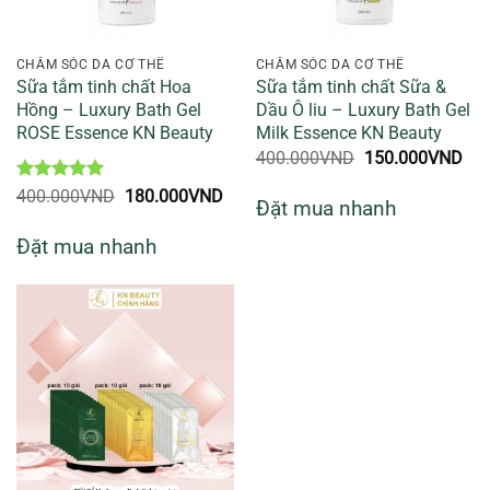
CHĂM SÓC DA CƠ THỂ
CHĂM SÓC DA CƠ THỂ
Sữa tắm tinh chất Hoa
Sữa tắm tinh chất Sữa &
Hồng – Luxury Bath Gel
Dầu Ô liu – Luxury Bath Gel
ROSE Essence KN Beauty
Milk Essence KN Beauty
Giá
Giá
400.000
VND
150.000
VND
gốc
hiệ
là:
tại
Được xếp
Giá
Giá
400.000
VND
180.000
VND
Đặt mua nhanh
400.000VND.
là:
hạng
5
5
gốc
hiện
150
sao
là:
tại
Đặt mua nhanh
400.000VND.
là:
180.000VND.