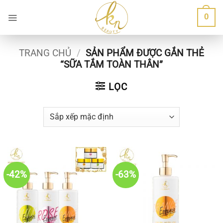
Bỏ
0
qua
nội
dung
TRANG CHỦ
/
SẢN PHẨM ĐƯỢC GẮN THẺ
“SỮA TẮM TOÀN THÂN”
LỌC
-42%
-63%