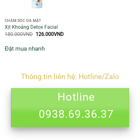
CHĂM SÓC DA MẶT
Xịt Khoáng Detox Facial
Giá
Giá
180.000
VND
126.000
VND
gốc
hiện
là:
tại
Đặt mua nhanh
180.000VND.
là:
126.000VND.
Thông tin liên hệ: Hotline/Zalo
Hotline
0938.69.36.37