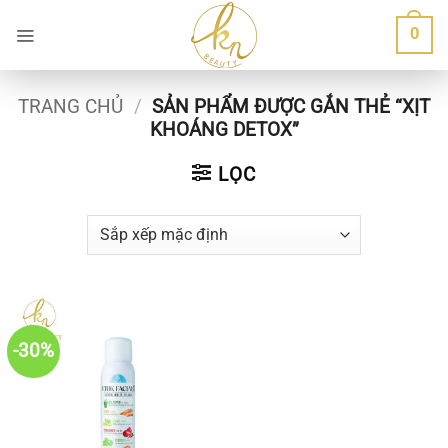
Bỏ
0
qua
nội
dung
TRANG CHỦ
/
SẢN PHẨM ĐƯỢC GẮN THẺ “XỊT
KHOÁNG DETOX”
LỌC
-30%