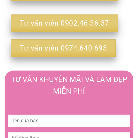
Tư vấn viên 0902.46.36.37
Tư vấn viên 0974.640.693
TƯ VẤN KHUYẾN MÃI VÀ LÀM ĐẸP
MIỄN PHÍ