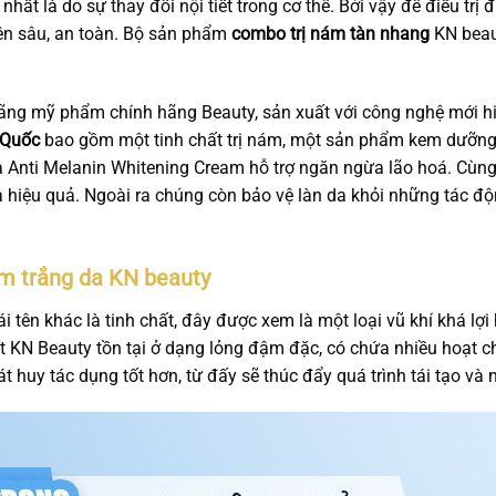
ất là do sự thay đổi nội tiết trong cơ thể. Bởi vậy để điều trị
ên sâu, an toàn. Bộ sản phẩm
combo trị nám tàn nhang
KN beau
ng mỹ phẩm chính hãng Beauty, sản xuất với công nghệ mới hiện
 Quốc
bao gồm một tinh chất trị nám, một sản phẩm kem dưỡn
 Anti Melanin Whitening Cream hỗ trợ ngăn ngừa lão hoá. Cùng 
a hiệu quả. Ngoài ra chúng còn bảo vệ làn da khỏi những tác độ
nám trắng da KN beauty
 tên khác là tinh chất, đây được xem là một loại vũ khí khá lợi
 KN Beauty tồn tại ở dạng lỏng đậm đặc, có chứa nhiều hoạt ch
t huy tác dụng tốt hơn, từ đấy sẽ thúc đẩy quá trình tái tạo và