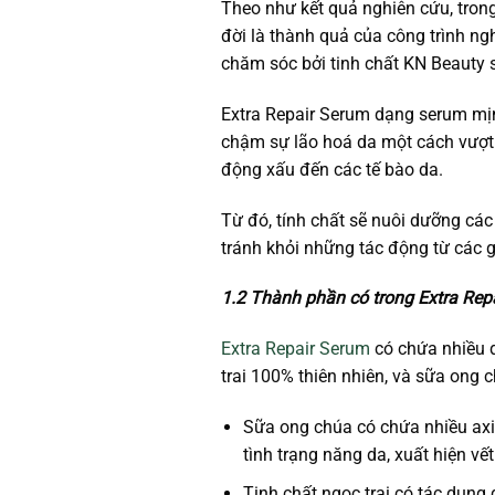
Theo như kết quả nghiên cứu, tro
đời là thành quả của công trình ng
chăm sóc bởi tinh chất KN Beauty sẽ
Extra Repair Serum dạng serum mị
chậm sự lão hoá da một cách vượt b
động xấu đến các tế bào da.
Từ đó, tính chất sẽ nuôi dưỡng các
tránh khỏi những tác động từ các g
1.2 Thành phần có trong Extra Rep
Extra Repair Serum
có chứa nhiều d
trai 100% thiên nhiên, và sữa ong c
Sữa ong chúa có chứa nhiều axit
tình trạng năng da, xuất hiện v
Tinh chất ngọc trai có tác dụng 