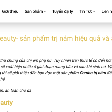
Giới thiệu
Sản phẩm
Tuyển đại lý
Tin Tức
Liên 
auty- sản phẩm trị nám hiệu quả và 
hù chung của chị em phụ nữ. Tuy nhiên trên thực tế có đến hơn
sẽ xuất hiện nhiều ở giai đoạn mang bầu và sau khi sinh nở. Vậy
g tôi sẽ giới thiệu đến bạn đọc một sản phẩm
Combo trị nám
đến
hé.
ên, an toàn cho da
auty