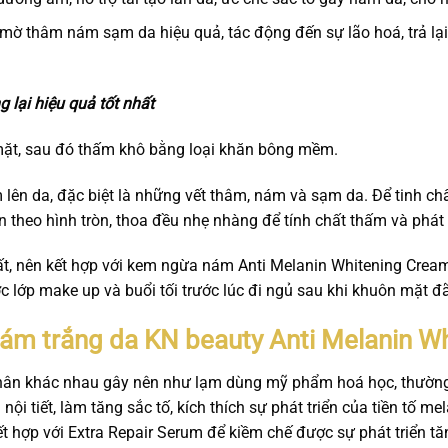
mờ thâm nám sạm da hiệu quả, tác động đến sự lão hoá, trả lại
 lại hiệu quả tốt nhất
ặt, sau đó thấm khô bằng loại khăn bông mềm.
ên da, đặc biệt là những vết thâm, nám và sạm da. Để tinh ch
 theo hình tròn, thoa đều nhẹ nhàng để tính chất thấm và phát
ất, nên kết hợp với kem ngừa nám Anti Melanin Whitening Crea
c lớp make up và buổi tối trước lúc đi ngủ sau khi khuôn mặt 
ám trắng da KN beauty Anti Melanin W
hân khác nhau gây nên như lạm dùng mỹ phẩm hoá học, thường 
ội tiết, làm tăng sắc tố, kích thích sự phát triển của tiền tố me
t hợp với Extra Repair Serum để kiềm chế được sự phát triển tăn