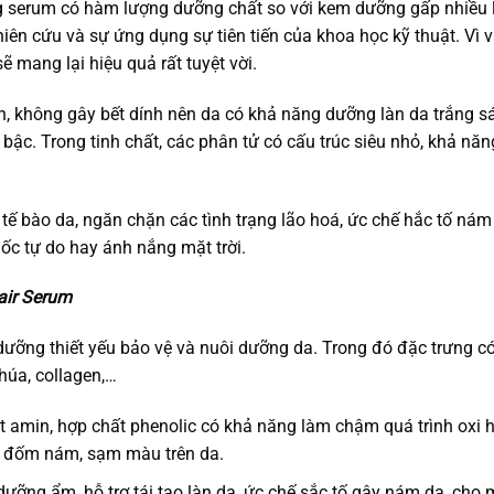
ng serum có hàm lượng dưỡng chất so với kem dưỡng gấp nhiều
hiên cứu và sự ứng dụng sự tiên tiến của khoa học kỹ thuật. Vì
 mang lại hiệu quả rất tuyệt vời.
n, không gây bết dính nên da có khả năng dưỡng làn da trắng 
ậc. Trong tinh chất, các phân tử có cấu trúc siêu nhỏ, khả nă
 tế bào da, ngăn chặn các tình trạng lão hoá, ức chế hắc tố ná
ốc tự do hay ánh nắng mặt trời.
air Serum
ưỡng thiết yếu bảo vệ và nuôi dưỡng da. Trong đó đặc trưng có
húa, collagen,…
 amin, hợp chất phenolic có khả năng làm chậm quá trình oxi ho
ết đốm nám, sạm màu trên da.
dưỡng ẩm, hỗ trợ tái tạo làn da, ức chế sắc tố gây nám da, cho 