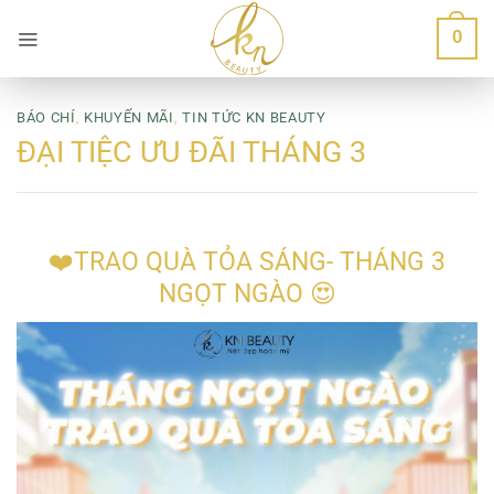
Bỏ
0
qua
nội
dung
BÁO CHÍ
,
KHUYẾN MÃI
,
TIN TỨC KN BEAUTY
ĐẠI TIỆC ƯU ĐÃI THÁNG 3
❤️TRAO QUÀ TỎA SÁNG- THÁNG 3
NGỌT NGÀO 😍