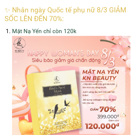
✨ Nhân ngày Quốc tế phụ nữ 8/3
GIẢM
SỐC LÊN ĐẾN 70%:
Mặt Nạ Yến chỉ còn 120k