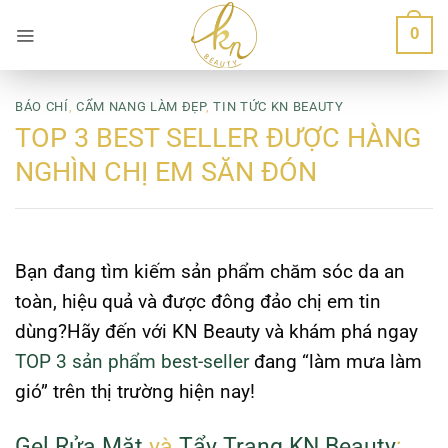
Bỏ
0
qua
nội
dung
BÁO CHÍ
,
CẨM NANG LÀM ĐẸP
,
TIN TỨC KN BEAUTY
TOP 3 BEST SELLER ĐƯỢC HÀNG
NGHÌN CHỊ EM SĂN ĐÓN
Bạn đang tìm kiếm sản phẩm chăm sóc da an
toàn, hiệu quả và được đông đảo chị em tin
dùng?Hãy đến với KN Beauty và khám phá ngay
TOP 3 sản phẩm best-seller
đang “làm mưa làm
gió” trên thị trường hiện nay!
Gel Rửa Mặt
và
Tẩy Trang KN Beauty
: