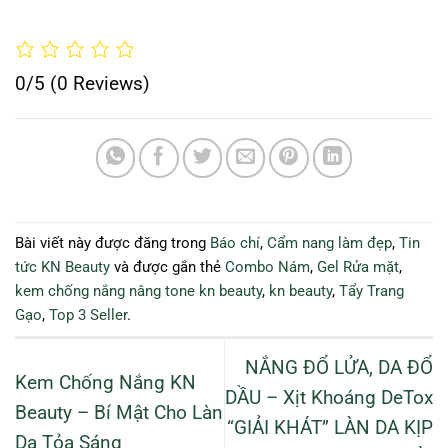
0/5
(0 Reviews)
Bài viết này được đăng trong
Báo chí
,
Cẩm nang làm đẹp
,
Tin
tức KN Beauty
và được gắn thẻ
Combo Nám
,
Gel Rửa mặt
,
kem chống nắng nâng tone kn beauty
,
kn beauty
,
Tẩy Trang
Gạo
,
Top 3 Seller
.
NẮNG ĐỔ LỬA, DA ĐỔ
Kem Chống Nắng KN
DẦU – Xịt Khoáng DeTox
Beauty – Bí Mật Cho Làn
“GIẢI KHÁT” LÀN DA KỊP
Da Tỏa Sáng