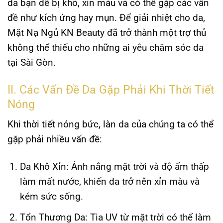
da bạn dễ bị khô, xỉn màu và có thể gặp các vấn
đề như kích ứng hay mụn. Để giải nhiệt cho da,
Mặt Nạ Ngủ KN Beauty
đã trở thành một trợ thủ
không thể thiếu cho những ai yêu chăm sóc da
tại Sài Gòn.
II. Các Vấn Đề Da Gặp Phải Khi Thời Tiết
Nóng
Khi thời tiết nóng bức, làn da của chúng ta có thể
gặp phải nhiều vấn đề:
Da Khô Xỉn
: Ánh nắng mặt trời và độ ẩm thấp
làm mất nước, khiến da trở nên xỉn màu và
kém sức sống.
Tổn Thương Da
: Tia UV từ mặt trời có thể làm