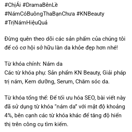
#ChịÁi #DramaBênLề
#NámCóBuôngThaBạnChưa #KNBeauty
#TrịNámHiệuQuả
Đừng quên theo dõi các sản phẩm của chúng tôi
để có cơ hội sở hữu làn da khỏe đẹp hơn nhé!
Từ khóa chính
: Nám da
Các từ khóa phụ
: Sản phẩm KN Beauty, Giải pháp
trị nám, Kem dưỡng, Serum, Chăm sóc da.
Từ khóa tổng thể
: Để tối ưu hóa SEO, bài viết này
đã sử dụng từ khóa “nám da” với mật độ khoảng
4%, bên cạnh các từ khóa khác để tăng độ hiển
thị trên công cụ tìm kiếm.