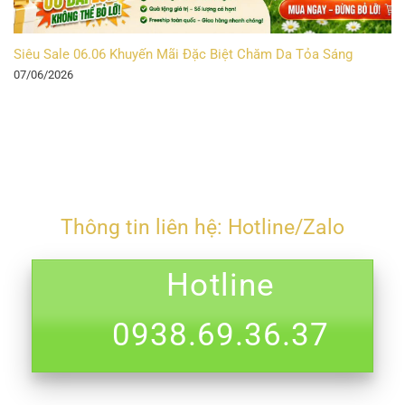
Siêu Sale 06.06 Khuyến Mãi Đặc Biệt Chăm Da Tỏa Sáng
07/06/2026
Thông tin liên hệ: Hotline/Zalo
Hotline
0938.69.36.37