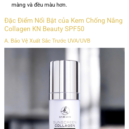
màng và đều màu hơn.
Đặc Điểm Nổi Bật của Kem Chống Nắng
Collagen KN Beauty SPF50
A. Bảo Vệ Xuất Sắc Trước UVA/UVB