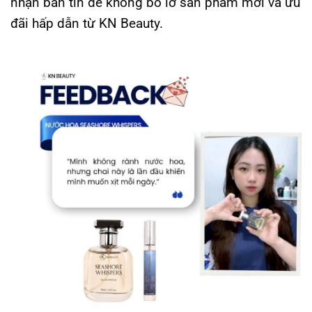
nhận bản tin để không bỏ lỡ sản phẩm mới và ưu
đãi hấp dẫn từ KN Beauty.