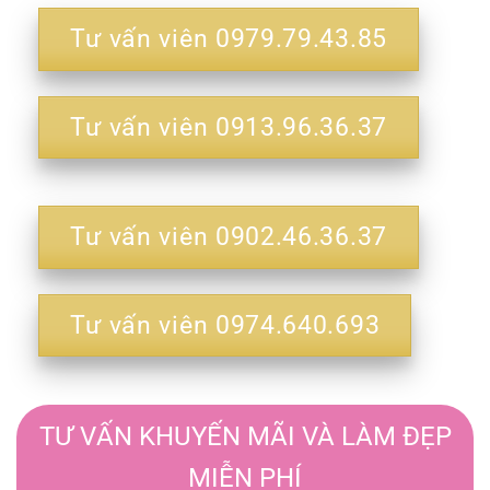
Tư vấn viên 0979.79.43.85
Tư vấn viên 0913.96.36.37
Tư vấn viên 0902.46.36.37
Tư vấn viên 0974.640.693
TƯ VẤN KHUYẾN MÃI VÀ LÀM ĐẸP
MIỄN PHÍ