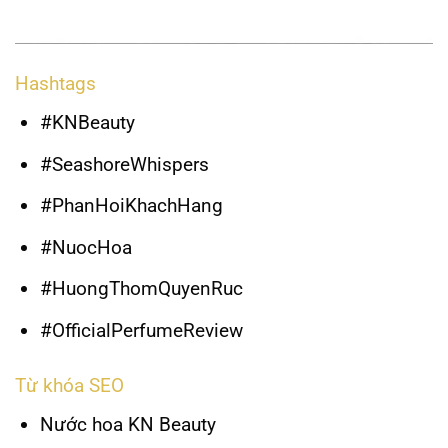
Hashtags
#KNBeauty
#SeashoreWhispers
#PhanHoiKhachHang
#NuocHoa
#HuongThomQuyenRuc
#OfficialPerfumeReview
Từ khóa SEO
Nước hoa KN Beauty