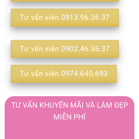
Tư vấn viên 0913.96.36.37
Tư vấn viên 0902.46.36.37
Tư vấn viên 0974.640.693
TƯ VẤN KHUYẾN MÃI VÀ LÀM ĐẸP
MIỄN PHÍ