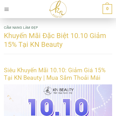
Bỏ
0
qua
nội
dung
CẨM NANG LÀM ĐẸP
Khuyến Mãi Đặc Biệt 10.10 Giảm
15% Tại KN Beauty
Siêu Khuyến Mãi 10.10: Giảm Giá 15%
Tại KN Beauty | Mua Sắm Thoải Mái