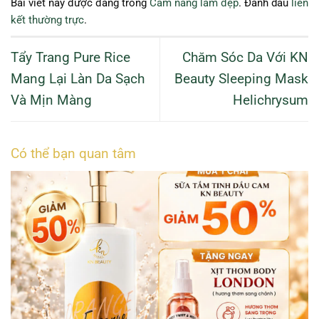
Bài viết này được đăng trong
Cẩm nang làm đẹp
. Đánh dấu
liên
kết thường trực
.
Tẩy Trang Pure Rice
Chăm Sóc Da Với KN
Mang Lại Làn Da Sạch
Beauty Sleeping Mask
Và Mịn Màng
Helichrysum
Có thể bạn quan tâm