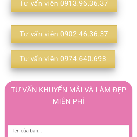
Tư vấn viên 0913.96.36.37
Tư vấn viên 0902.46.36.37
Tư vấn viên 0974.640.693
TƯ VẤN KHUYẾN MÃI VÀ LÀM ĐẸP
MIỄN PHÍ