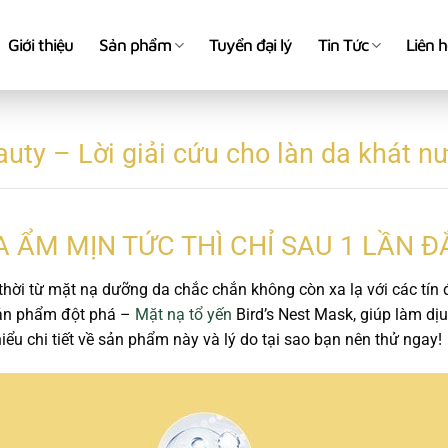
Giới thiệu
Sản phẩm
Tuyển đại lý
Tin Tức
Liên 
uty – Lời giải cứu cho làn da khát n
A ẨM MỊN TỨC THÌ CHỈ SAU 1 LẦN Đ
ời từ mặt nạ dưỡng da chắc chắn không còn xa lạ với các tín
sản phẩm đột phá –
Mặt nạ tổ yến
Bird’s Nest Mask, giúp làm dịu
iểu chi tiết về sản phẩm này và lý do tại sao bạn nên thử ngay!