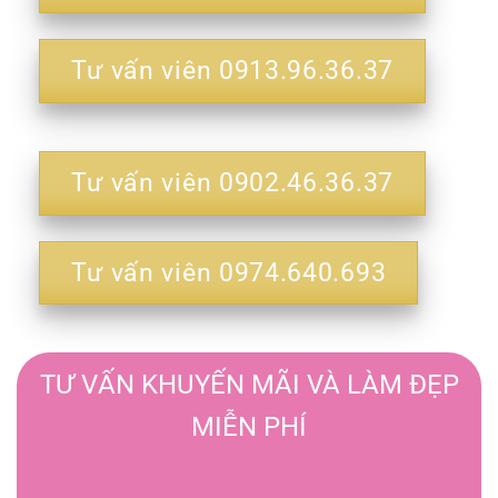
Tư vấn viên 0913.96.36.37
Tư vấn viên 0902.46.36.37
Tư vấn viên 0974.640.693
TƯ VẤN KHUYẾN MÃI VÀ LÀM ĐẸP
MIỄN PHÍ