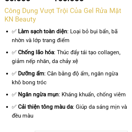
hạng
giá:
0.0
Công Dụng Vượt Trội Của Gel Rửa Mặt
5
từ
sao
KN Beauty
50.000V
đến
✅
Làm sạch toàn diện
: Loại bỏ bụi bẩn, bã
160.000
nhờn và lớp trang điểm
✅
Chống lão hóa
: Thúc đẩy tái tạo collagen,
giảm nếp nhăn, da chảy xệ
✅
Dưỡng ẩm
: Cân bằng độ ẩm, ngăn ngừa
khô bong tróc
✅
Ngăn ngừa mụn
: Kháng khuẩn, chống viêm
✅
Cải thiện tông màu da
: Giúp da sáng mịn và
đều màu