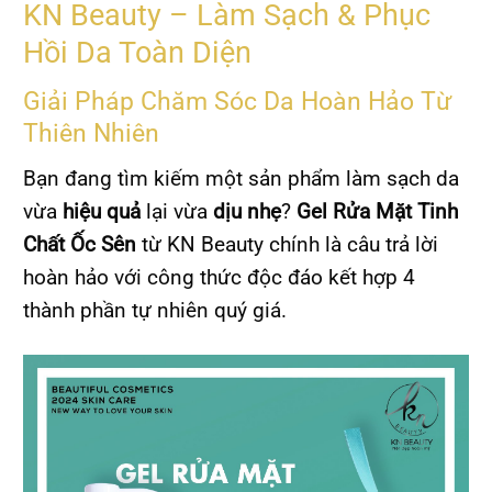
KN Beauty – Làm Sạch & Phục
Hồi Da Toàn Diện
Giải Pháp Chăm Sóc Da Hoàn Hảo Từ
Thiên Nhiên
Bạn đang tìm kiếm một sản phẩm làm sạch da
vừa
hiệu quả
lại vừa
dịu nhẹ
?
Gel Rửa Mặt Tinh
Chất Ốc Sên
từ KN Beauty chính là câu trả lời
hoàn hảo với công thức độc đáo kết hợp 4
thành phần tự nhiên quý giá.