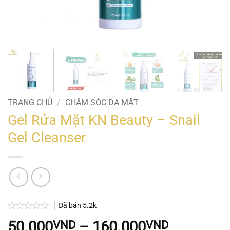
TRANG CHỦ
/
CHĂM SÓC DA MẶT
Gel Rửa Mặt KN Beauty – Snail
Gel Cleanser
Đã bán
5.2k
Được
Khoảng
50.000
–
160.000
VND
VND
xếp