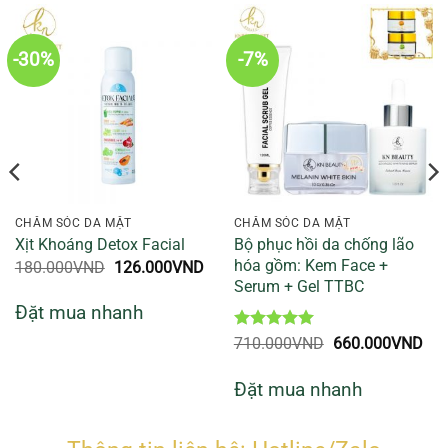
-30%
-7%
CHĂM SÓC DA MẶT
CHĂM SÓC DA MẶT
Bộ phục hồi da chống lão
Xịt Khoáng Detox Facial
hóa gồm: Kem Face +
Giá
Giá
180.000
VND
126.000
VND
gốc
hiện
Serum + Gel TTBC
là:
tại
Đặt mua nhanh
180.000VND.
là:
126.000VND.
Được xếp
Giá
Giá
710.000
VND
660.000
VND
hạng
5
5
gốc
hiệ
sao
là:
tại
Đặt mua nhanh
710.000VND.
là:
660