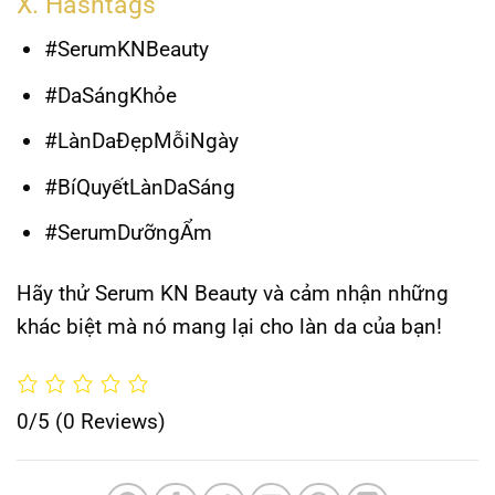
X. Hashtags
#SerumKNBeauty
#DaSángKhỏe
#LànDaĐẹpMỗiNgày
#BíQuyếtLànDaSáng
#SerumDưỡngẨm
Hãy thử Serum KN Beauty và cảm nhận những
khác biệt mà nó mang lại cho làn da của bạn!
0/5
(0 Reviews)