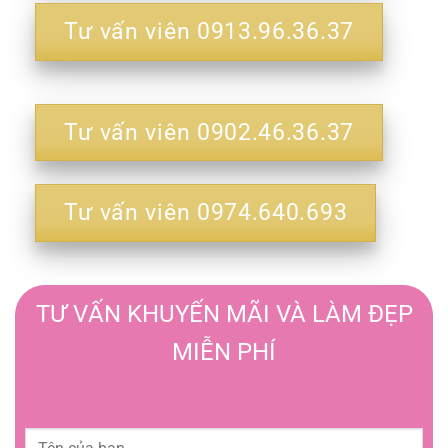
Tư vấn viên 0913.96.36.37
Tư vấn viên 0902.46.36.37
Tư vấn viên 0974.640.693
TƯ VẤN KHUYẾN MÃI VÀ LÀM ĐẸP
MIỄN PHÍ