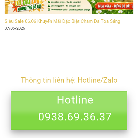
Siêu Sale 06.06 Khuyến Mãi Đặc Biệt Chăm Da Tỏa Sáng
07/06/2026
Thông tin liên hệ: Hotline/Zalo
Hotline
0938.69.36.37