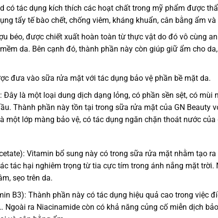
id có tác dụng kích thích các hoạt chất trong mỹ phẩm được t
dụng tẩy tế bào chết, chống viêm, kháng khuẩn, cân bằng ẩm v
ượu béo, được chiết xuất hoàn toàn từ thực vật do đó vô cùng an
 mềm da. Bên cạnh đó, thành phần này còn giúp giữ ẩm cho da, 
ợc đưa vào sữa rửa mặt với tác dụng bảo vệ phần bề mặt da.
 Đây là một loại dung dịch dạng lỏng, có phần sền sệt, có mùi 
ầu. Thành phần này tồn tại trong sữa rửa mặt của GN Beauty vớ
 là một lớp màng bảo vệ, có tác dụng ngăn chặn thoát nước của
cetate): Vitamin bổ sung này có trong sữa rửa mặt nhằm tạo ra
các tác hại nghiêm trọng từ tia cực tím trong ánh nắng mặt trờ
hâm, sẹo trên da.
in B3): Thành phần này có tác dụng hiệu quả cao trong việc điề
… Ngoài ra Niacinamide còn có khả năng củng cố miễn dịch bảo 