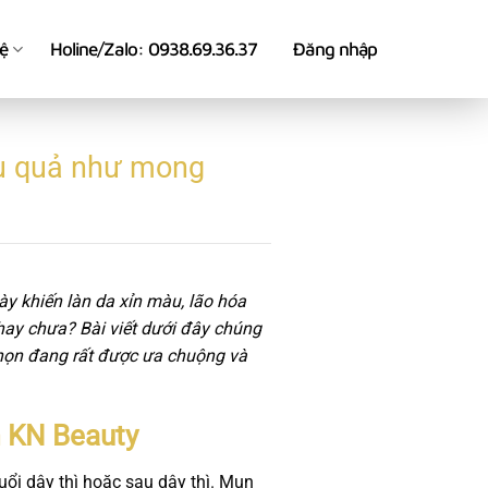
hệ
Holine/Zalo: 0938.69.36.37
Đăng nhập
ệu quả như mong
ày khiến làn da xỉn màu, lão hóa
hay chưa? Bài viết dưới đây chúng
chọn đang rất được ưa chuộng và
m KN Beauty
tuổi dậy thì hoặc sau dậy thì. Mụn