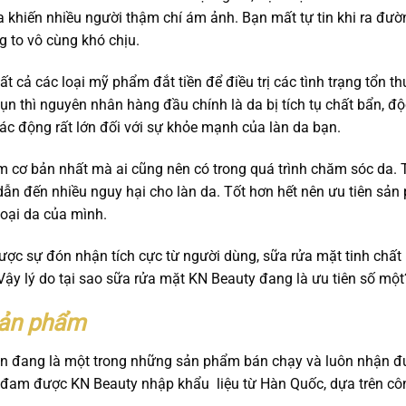
a khiến nhiều người thậm chí ám ảnh. Bạn mất tự tin khi ra đườ
ng to vô cùng khó chịu.
ất cả các loại mỹ phẩm đắt tiền để điều trị các tình trạng tổn 
n thì nguyên nhân hàng đầu chính là da bị tích tụ chất bẩn, đ
ác động rất lớn đối với sự khỏe mạnh của làn da bạn.
m cơ bản nhất mà ai cũng nên có trong quá trình chăm sóc da. T
 dẫn đến nhiều nguy hại cho làn da. Tốt hơn hết nên ưu tiên s
loại da của mình.
 được sự đón nhận tích cực từ người dùng, sữa rửa mặt tinh ch
y lý do tại sao sữa rửa mặt KN Beauty đang là ưu tiên số một
sản phẩm
n đang là một trong những sản phẩm bán chạy và luôn nhận đượ
đam được KN Beauty nhập khẩu liệu từ Hàn Quốc, dựa trên công