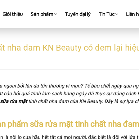
Giới thiệu
Sản phẩm
Tuyển đại lý
Tin Tức
Liên 
ất nha đam KN Beauty có đem lại hi
a ngoài bởi làn da tổn thương vì mụn? Tế bào chết ngày qua ng
t câu hỏi quá trình làm sạch hàng ngày đã thực sự đúng cách 
sữa rửa mặt
tinh chất nha đam của KN Beauty. Đây là sự lựa 
ản phẩm sữa rửa mặt tinh chất nha đa
 là nỗi lo của hầu hết tất cả mọi người, đặc biệt là đối với lứa 