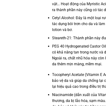
vật… Hoạt động của Myristic Ac
ra thành phần này cũng có tác 
Cetyl Alcohol: Đây là một loại r
tác dụng bôi trơn cho da và làm
lotion và bơ.
Steareth-21: Thành phần này đư
PEG 40 Hydrogenated Castor Oil:
có khả năng tan trong nước và d
Ngoài ra, chất nhũ hóa này còn
da thêm mịn màng, mềm mại.
Tocopheryl Acetate (Vitamin E A
bảo vệ da và giúp da chống lại 
lại hiệu quả cao trong điều trị t
Niacinamide (dẫn xuất của Vitam
thương, da bị lão hóa, sạm màu