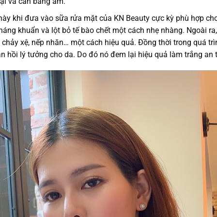
oại và cân bằng ẩm.
 này khi đưa vào sữa rửa mặt của KN Beauty cực kỳ phù hợp ch
kháng khuẩn và lột bỏ tế bào chết một cách nhẹ nhàng. Ngoài ra,
m, chảy xệ, nếp nhăn… một cách hiệu quả. Đồng thời trong quá tr
àn hồi lý tưởng cho da. Do đó nó đem lại hiệu quả làm trắng an 