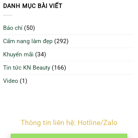
sạch
Da
DANH MỤC BÀI VIẾT
giúp
Sạch
da
Để
căng
Làm
Báo chí
(50)
bóng
Đẹp
và
Tối
Cẩm nang làm đẹp
(292)
ngừa
Ưu
mụn
Hơn
Khuyến mãi
(34)
Tin tức KN Beauty
(166)
Video
(1)
Thông tin liên hệ: Hotline/Zalo