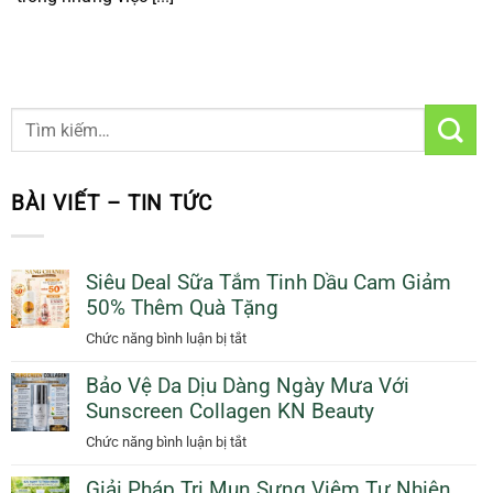
BÀI VIẾT – TIN TỨC
Siêu Deal Sữa Tắm Tinh Dầu Cam Giảm
50% Thêm Quà Tặng
ở
Chức năng bình luận bị tắt
Siêu
Bảo Vệ Da Dịu Dàng Ngày Mưa Với
Deal
Sunscreen Collagen KN Beauty
Sữa
Tắm
ở
Chức năng bình luận bị tắt
Tinh
Bảo
Dầu
Giải Pháp Trị Mụn Sưng Viêm Tự Nhiên
Vệ