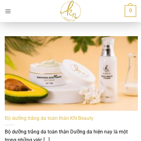
Bỏ
0
qua
nội
dung
Bộ dưỡng trắng da toàn thân KN Beauty
Bộ dưỡng trắng da toàn thân Dưỡng da hiện nay là một
trong những việc [...]