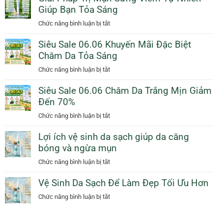
Cam
Giúp Bạn Tỏa Sáng
Da
Giảm
Dịu
ở
Chức năng bình luận bị tắt
50%
Dàng
Giải
Thêm
Ngày
Siêu Sale 06.06 Khuyến Mãi Đặc Biệt
Pháp
Quà
Mưa
Chăm Da Tỏa Sáng
Trị
Tặng
Với
Mụn
ở
Chức năng bình luận bị tắt
Sunscreen
Sưng
Siêu
Collagen
Viêm
Siêu Sale 06.06 Chăm Da Trắng Mịn Giảm
Sale
KN
Tự
Đến 70%
06.06
Beauty
Nhiên
Khuyến
ở
Chức năng bình luận bị tắt
Giúp
Mãi
Siêu
Bạn
Đặc
Lợi ích vệ sinh da sạch giúp da căng
Sale
Tỏa
Biệt
bóng và ngừa mụn
06.06
Sáng
Chăm
Chăm
ở
Chức năng bình luận bị tắt
Da
Da
Lợi
Tỏa
Trắng
Vệ Sinh Da Sạch Để Làm Đẹp Tối Ưu Hơn
ích
Sáng
Mịn
vệ
ở
Chức năng bình luận bị tắt
Giảm
sinh
Vệ
Đến
da
Sinh
70%