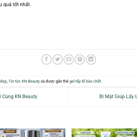
u quả tốt nhất.
 đẹp
,
Tin tức KN Beauty
và được gắn thẻ
gel tẩy tế bào chết
.
t Cùng KN Beauty
Bí Mật Giúp Lấy 