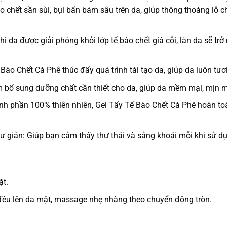
o chết sần sùi, bụi bẩn bám sâu trên da, giúp thông thoáng lỗ
hi da được giải phóng khỏi lớp tế bào chết già cỗi, làn da sẽ tr
Bào Chết Cà Phê thúc đẩy quá trình tái tạo da, giúp da luôn tươ
bổ sung dưỡng chất cần thiết cho da, giúp da mềm mại, mịn 
nh phần 100% thiên nhiên, Gel Tẩy Tế Bào Chết Cà Phê hoàn toà
ư giãn:
Giúp bạn cảm thấy thư thái và sảng khoái mỗi khi sử d
ặt.
đều lên da mặt, massage nhẹ nhàng theo chuyển động tròn.