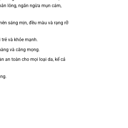
 chân lông, ngăn ngừa mụn cám,
ở nên sáng mịn, đều màu và rạng rỡ
i trẻ và khỏe mạnh.
màng và căng mọng.
n an toàn cho mọi loại da, kể cả
ụng.