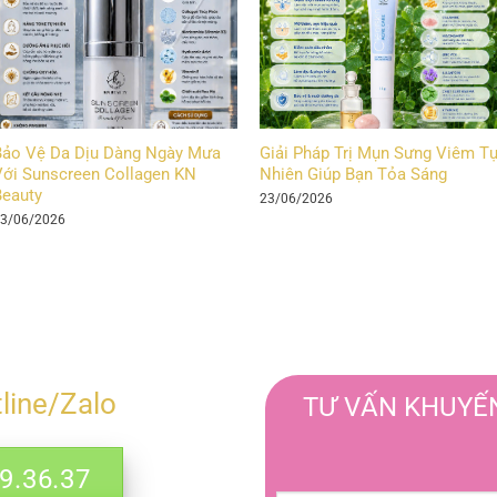
Bảo Vệ Da Dịu Dàng Ngày Mưa
Giải Pháp Trị Mụn Sưng Viêm T
ới Sunscreen Collagen KN
Nhiên Giúp Bạn Tỏa Sáng
Beauty
23/06/2026
3/06/2026
tline/Zalo
TƯ VẤN KHUYẾN
.36.37