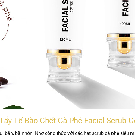
 Tẩy Tế Bào Chết Cà Phê Facial Scrub G
ụi bẩn, bã nhờn:
Nhờ công thức với các hạt scrub cà phê siêu mị