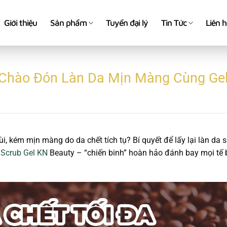
Giới thiệu
Sản phẩm
Tuyển đại lý
Tin Tức
Liên 
 Chào Đón Làn Da Mịn Màng Cùng Gel
i, kém mịn màng do da chết tích tụ? Bí quyết để lấy lại làn da 
 Scrub Gel KN
Beauty – “chiến binh” hoàn hảo đánh bay mọi tế b