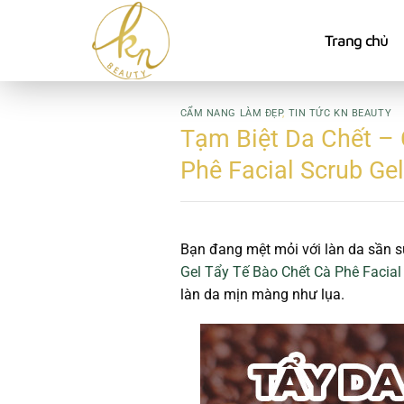
Bỏ
qua
Trang chủ
nội
dung
CẨM NANG LÀM ĐẸP
,
TIN TỨC KN BEAUTY
Tạm Biệt Da Chết –
Phê Facial Scrub Gel
Bạn đang mệt mỏi với làn da sần sù
Gel Tẩy Tế Bào Chết Cà Phê Facial
làn da mịn màng như lụa.