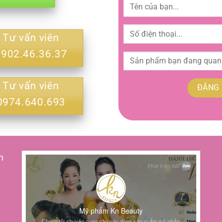
Tư vấn viên
0902.46.36.37
Tư vấn viên
0974.640.693
h