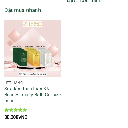
Đặt mua nhanh
400.000VND.
là:
hạng
5
5
150
sao
Đặt mua nhanh
HẾT HÀNG
Sữa tắm toàn thân KN
Beauty Luxury Bath Gel size
mini
Được xếp
30.000
VND
hạng
5
5
sao