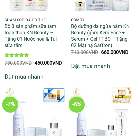
CHĂM SÓC DA CƠ THỂ
COMBO
Bộ 3 sản phẩm sữa tắm
Bộ dưỡng da ngừa nám KN
toàn thân KN Beauty –
Beauty (gồm Kem Face +
Tặng 01 Nước hoa & Túi
Serum + Gel TTBC – Tặng
sữa tắm
02 Mặt nạ Saffron)
Giá
Giá
710.000
VND
660.000
VND
gốc
hiệ
là:
tại
Được xếp
Giá
Giá
780.000
VND
450.000
VND
Đặt mua nhanh
710.000VND.
là:
hạng
5
5
gốc
hiện
660
sao
là:
tại
Đặt mua nhanh
780.000VND.
là:
450.000VND.
-7%
-6%