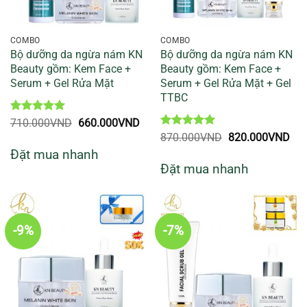
COMBO
COMBO
Bộ dưỡng da ngừa nám KN
Bộ dưỡng da ngừa nám KN
Beauty gồm: Kem Face +
Beauty gồm: Kem Face +
Serum + Gel Rửa Mặt
Serum + Gel Rửa Mặt + Gel
TTBC
Được xếp
Giá
Giá
710.000
VND
660.000
VND
hạng
5
5
gốc
hiện
Được xếp
Giá
Giá
870.000
VND
820.000
VND
sao
là:
tại
hạng
5
5
gốc
hiệ
Đặt mua nhanh
710.000VND.
là:
sao
là:
tại
660.000VND.
Đặt mua nhanh
870.000VND.
là:
820
-9%
-7%