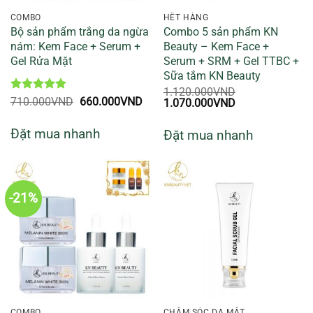
COMBO
HẾT HÀNG
Bộ sản phẩm trắng da ngừa
Combo 5 sản phẩm KN
nám: Kem Face + Serum +
Beauty – Kem Face +
Gel Rửa Mặt
Serum + SRM + Gel TTBC +
Sữa tắm KN Beauty
1.120.000
VND
Được xếp
Giá
Giá
710.000
VND
660.000
VND
Giá
Giá
1.070.000
VND
hạng
5
5
gốc
hiện
gốc
hiện
sao
là:
tại
là:
tại
Đặt mua nhanh
Đặt mua nhanh
710.000VND.
là:
1.120.000VND.
là:
660.000VND.
1.070.000VND.
-21%
COMBO
CHĂM SÓC DA MẶT