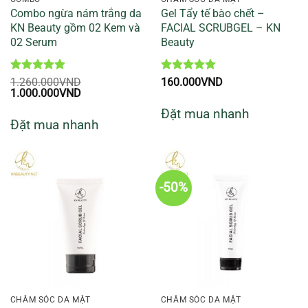
Combo ngừa nám trắng da
Gel Tẩy tế bào chết –
KN Beauty gồm 02 Kem và
FACIAL SCRUBGEL – KN
02 Serum
Beauty
Được xếp
Được xếp
1.260.000
VND
160.000
VND
Giá
hạng
5
5
Giá
hạng
5
5
1.000.000
VND
gốc
sao
hiện
sao
Đặt mua nhanh
là:
tại
Đặt mua nhanh
1.260.000VND.
là:
1.000.000VND.
-50%
CHĂM SÓC DA MẶT
CHĂM SÓC DA MẶT