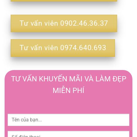
Tư vấn viên 0902.46.36.37
Tư vấn viên 0974.640.693
TƯ VẤN KHUYẾN MÃI VÀ LÀM ĐẸP
MIỄN PHÍ