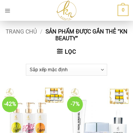
Bỏ
0
qua
nội
dung
TRANG CHỦ
/
SẢN PHẨM ĐƯỢC GẮN THẺ “KN
BEAUTY”
LỌC
-42%
-7%