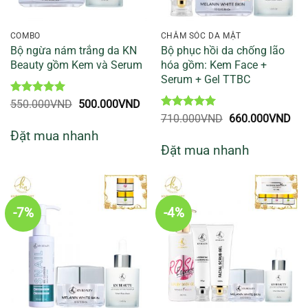
COMBO
CHĂM SÓC DA MẶT
Bộ ngừa nám trắng da KN
Bộ phục hồi da chống lão
Beauty gồm Kem và Serum
hóa gồm: Kem Face +
Serum + Gel TTBC
Được xếp
Giá
Giá
550.000
VND
500.000
VND
hạng
5
5
gốc
hiện
Được xếp
Giá
Giá
710.000
VND
660.000
VND
sao
là:
tại
hạng
5
5
gốc
hiệ
Đặt mua nhanh
550.000VND.
là:
sao
là:
tại
500.000VND.
Đặt mua nhanh
710.000VND.
là:
660
-7%
-4%