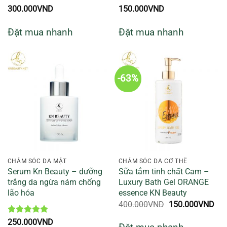
Được xếp
Được xếp
300.000
VND
150.000
VND
hạng
5
5
hạng
5
5
sao
sao
Đặt mua nhanh
Đặt mua nhanh
-63%
CHĂM SÓC DA MẶT
CHĂM SÓC DA CƠ THỂ
Serum Kn Beauty – dưỡng
Sữa tắm tinh chất Cam –
trắng da ngừa nám chống
Luxury Bath Gel ORANGE
lão hóa
essence KN Beauty
Giá
Giá
400.000
VND
150.000
VND
gốc
hiệ
là:
tại
Được xếp
250.000
VND