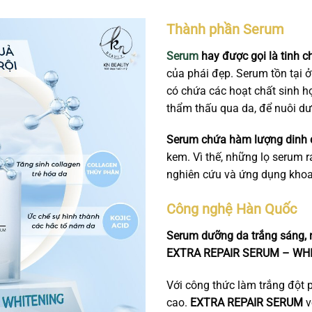
Thành phần Serum
Serum
hay được gọi là tinh ch
của phái đẹp. Serum tồn tại ở
có chứa các hoạt chất sinh 
thẩm thấu qua da, để nuôi dươ
Serum chứa hàm lượng dinh
kem. Vì thế, những lọ serum ra 
nghiên cứu và ứng dụng khoa
Công nghệ Hàn Quốc
Serum dưỡng da trắng sáng,
E
XTRA REPAIR SERUM – WHI
Với công thức làm trắng đột 
cao.
E
XTRA REPAIR SERUM
v