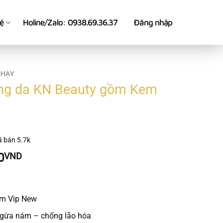
hệ
Holine/Zalo: 0938.69.36.37
Đăng nhập
CHẠY
ng da KN Beauty gồm Kem
ã bán
5.7k
Giá
0
VND
hiện
tại
0VND.
là:
ám Vip New
500.000VND.
ngừa nám – chống lão hóa