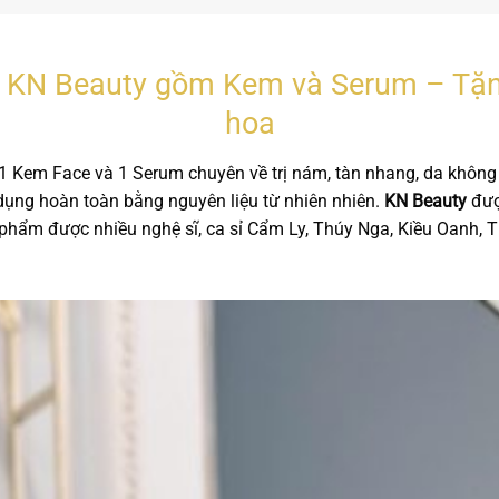
a KN Beauty gồm Kem và Serum – Tặn
hoa
 Kem Face và 1 Serum chuyên về trị nám, tàn nhang, da khôn
 dụng hoàn toàn bằng nguyên liệu từ nhiên nhiên.
KN Beauty
đượ
 phẩm được nhiều nghệ sĩ, ca sỉ Cẩm Ly, Thúy Nga, Kiều Oanh, Th