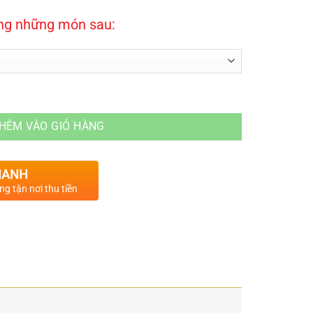
ong những món sau:
HÊM VÀO GIỎ HÀNG
HANH
g tận nơi thu tiền