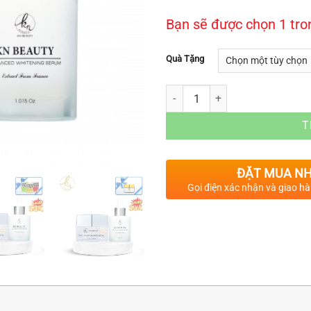
Bạn sẽ được chọn 1 tr
Quà Tặng
Số lượng
T
ĐẶT MUA N
Gọi điện xác nhận và giao hàn