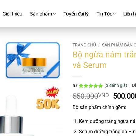
Giới thiệu
Sản phẩm
Tuyển đại lý
Tin Tức
Liên 
TRANG CHỦ
/
SẢN PHẨM BÁN 
Bộ ngừa nám trắ
và Serum
(
3
đánh giá)
Đ
5.0
5.0
3
trên 5
Giá
550.000
VND
500.00
dựa trên
gốc
đánh giá
Bộ sản phẩm chính gồm:
là:
550.00
Kem dưỡng trắng ngừa n
Serum dưỡng trắng da – 