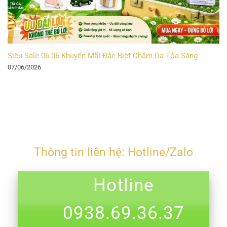
Siêu Sale 06.06 Khuyến Mãi Đặc Biệt Chăm Da Tỏa Sáng
07/06/2026
Thông tin liên hệ: Hotline/Zalo
Hotline
0938.69.36.37