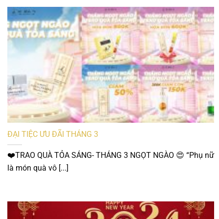
ĐẠI TIỆC ƯU ĐÃI THÁNG 3
❤️TRAO QUÀ TỎA SÁNG- THÁNG 3 NGỌT NGÀO 😍 “Phụ nữ
là món quà vô [...]