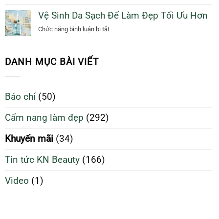
Lợi
Tỏa
Trắng
Vệ Sinh Da Sạch Để Làm Đẹp Tối Ưu Hơn
ích
Sáng
Mịn
vệ
ở
Chức năng bình luận bị tắt
Giảm
sinh
Vệ
Đến
da
Sinh
70%
sạch
Da
DANH MỤC BÀI VIẾT
giúp
Sạch
da
Để
căng
Làm
Báo chí
(50)
bóng
Đẹp
và
Tối
Cẩm nang làm đẹp
(292)
ngừa
Ưu
mụn
Hơn
Khuyến mãi
(34)
Tin tức KN Beauty
(166)
Video
(1)