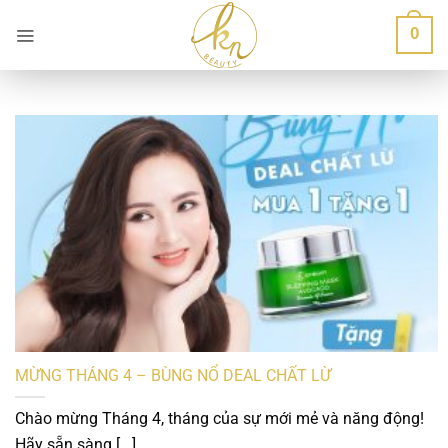
Bỏ
0
qua
nội
dung
MỪNG THÁNG 4 – BÙNG NỔ DEAL CHẤT LỪ
Chào mừng Tháng 4, tháng của sự mới mẻ và năng động!
Hãy sẵn sàng [...]