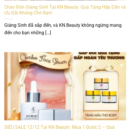
Chào Đón Giáng Sinh Tại KN Beauty: Quà Tặng Hấp Dẫn và
Ưu Đãi Khủng Chờ Bạn!
Giáng Sinh đã sắp đến, và KN Beauty không ngừng mang
đến cho bạn những [...]
SIÊU SALE 12/12 Tại KN Beauty: Mua 1 Được 2 – Quà