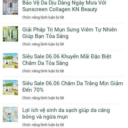
Bảo Vệ Da Dịu Dàng Ngày Mưa Với
Deal
Sunscreen Collagen KN Beauty
Sữa
Tắm
ở
Chức năng bình luận bị tắt
Tinh
Bảo
Dầu
Giải Pháp Trị Mụn Sưng Viêm Tự Nhiên
Vệ
Cam
Giúp Bạn Tỏa Sáng
Da
Giảm
Dịu
ở
Chức năng bình luận bị tắt
50%
Dàng
Giải
Thêm
Ngày
Siêu Sale 06.06 Khuyến Mãi Đặc Biệt
Pháp
Quà
Mưa
Chăm Da Tỏa Sáng
Trị
Tặng
Với
Mụn
ở
Chức năng bình luận bị tắt
Sunscreen
Sưng
Siêu
Collagen
Viêm
Siêu Sale 06.06 Chăm Da Trắng Mịn Giảm
Sale
KN
Tự
Đến 70%
06.06
Beauty
Nhiên
Khuyến
ở
Chức năng bình luận bị tắt
Giúp
Mãi
Siêu
Bạn
Đặc
Lợi ích vệ sinh da sạch giúp da căng
Sale
Tỏa
Biệt
bóng và ngừa mụn
06.06
Sáng
Chăm
Chăm
ở
Chức năng bình luận bị tắt
Da
Da