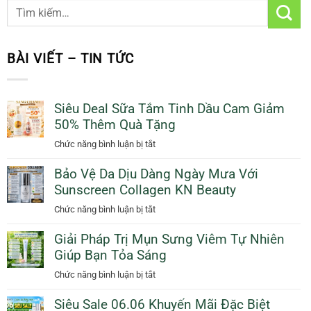
BÀI VIẾT – TIN TỨC
Siêu Deal Sữa Tắm Tinh Dầu Cam Giảm
50% Thêm Quà Tặng
ở
Chức năng bình luận bị tắt
Siêu
Bảo Vệ Da Dịu Dàng Ngày Mưa Với
Deal
Sunscreen Collagen KN Beauty
Sữa
Tắm
ở
Chức năng bình luận bị tắt
Tinh
Bảo
Dầu
Giải Pháp Trị Mụn Sưng Viêm Tự Nhiên
Vệ
Cam
Giúp Bạn Tỏa Sáng
Da
Giảm
Dịu
ở
Chức năng bình luận bị tắt
50%
Dàng
Giải
Thêm
Ngày
Siêu Sale 06.06 Khuyến Mãi Đặc Biệt
Pháp
Quà
Mưa