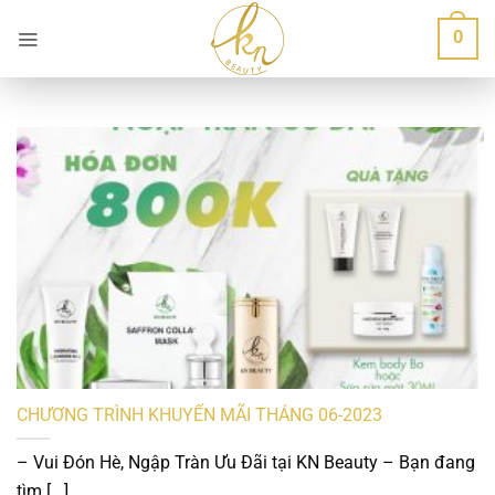
Bỏ
0
qua
nội
dung
CHƯƠNG TRÌNH KHUYẾN MÃI THÁNG 06-2023
– Vui Đón Hè, Ngập Tràn Ưu Đãi tại KN Beauty – Bạn đang
tìm [...]