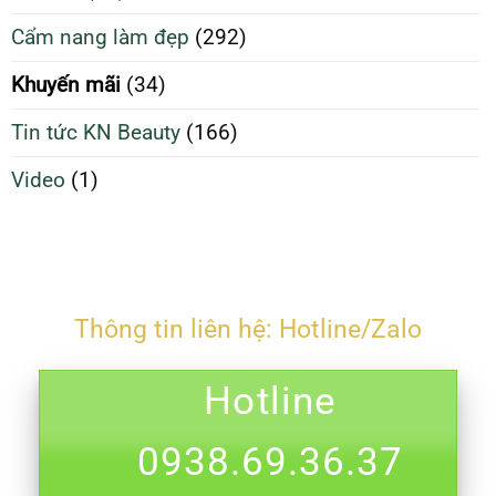
và
Tối
Cẩm nang làm đẹp
(292)
ngừa
Ưu
mụn
Hơn
Khuyến mãi
(34)
Tin tức KN Beauty
(166)
Video
(1)
Thông tin liên hệ: Hotline/Zalo
Hotline
0938.69.36.37