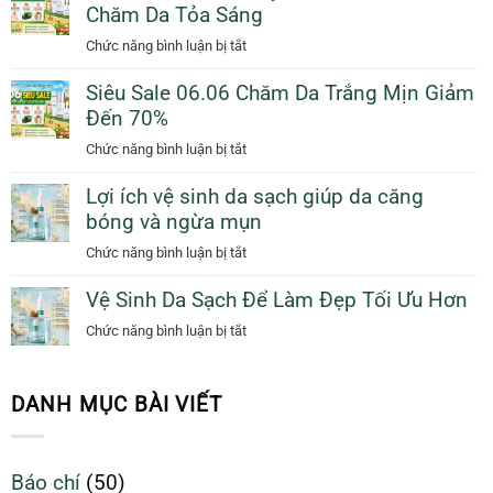
Chăm Da Tỏa Sáng
Trị
Tặng
Với
Mụn
ở
Chức năng bình luận bị tắt
Sunscreen
Sưng
Siêu
Collagen
Viêm
Siêu Sale 06.06 Chăm Da Trắng Mịn Giảm
Sale
KN
Tự
Đến 70%
06.06
Beauty
Nhiên
Khuyến
ở
Chức năng bình luận bị tắt
Giúp
Mãi
Siêu
Bạn
Đặc
Lợi ích vệ sinh da sạch giúp da căng
Sale
Tỏa
Biệt
bóng và ngừa mụn
06.06
Sáng
Chăm
Chăm
ở
Chức năng bình luận bị tắt
Da
Da
Lợi
Tỏa
Trắng
Vệ Sinh Da Sạch Để Làm Đẹp Tối Ưu Hơn
ích
Sáng
Mịn
vệ
ở
Chức năng bình luận bị tắt
Giảm
sinh
Vệ
Đến
da
Sinh
70%
sạch
Da
DANH MỤC BÀI VIẾT
giúp
Sạch
da
Để
căng
Làm
Báo chí
(50)
bóng
Đẹp