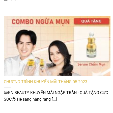
CHƯƠNG TRÌNH KHUYẾN MÃI THÁNG 05-2023
😍KN BEAUTY KHUYẾN MÃI NGẬP TRÀN - QUÀ TẶNG CỰC
SỐC😍 Hè sang nàng rạng [...]