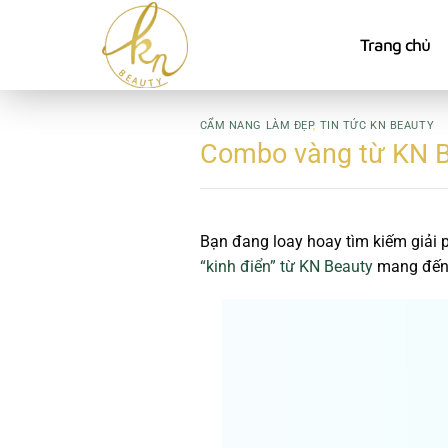
Bỏ
qua
Trang chủ
nội
dung
CẨM NANG LÀM ĐẸP
,
TIN TỨC KN BEAUTY
Combo vàng từ KN 
Bạn đang loay hoay tìm kiếm giải
“kinh điển”
từ KN Beauty
mang đến 