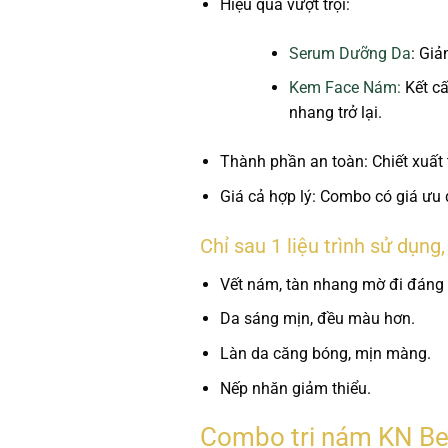
Hiệu quả vượt trội:
Serum Dưỡng Da
:
Giảm
Kem Face Nám:
Kết cấ
nhang trở lại.
Thành phần an toàn:
Chiết xuất 
Giá cả hợp lý:
Combo có giá ưu đã
Chỉ sau 1 liệu trình sử dụng
Vết nám, tàn nhang mờ đi đáng 
Da sáng mịn, đều màu hơn.
Làn da căng bóng, mịn màng.
Nếp nhăn giảm thiểu.
Combo trị nám KN Bea