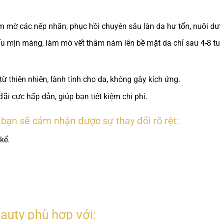
 mờ các nếp nhăn, phục hồi chuyên sâu làn da hư tổn, nuôi d
u mịn màng, làm mờ vết thâm nám lên bề mặt da chỉ sau 4-8 t
từ thiên nhiên, lành tính cho da, không gây kích ứng.
i cực hấp dẫn, giúp bạn tiết kiệm chi phí.
, bạn sẽ cảm nhận được sự thay đổi rõ rệt:
kể.
uty phù hợp với: