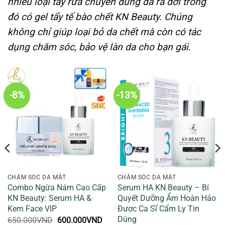
nhiều loại tẩy rửa chuyên dùng đã ra đời trong
đó có gel tẩy tế bào chết KN Beauty. Chúng
không chỉ giúp loại bỏ da chết mà còn có tác
dụng chăm sóc, bảo vệ làn da cho bạn gái.
-8%
-13%
CHĂM SÓC DA MẶT
CHĂM SÓC DA MẶT
Combo Ngừa Nám Cao Cấp
Serum HA KN Beauty – Bí
KN Beauty: Serum HA &
Quyết Dưỡng Ẩm Hoàn Hảo
Kem Face VIP
Được Ca Sĩ Cẩm Ly Tin
á
ện
Dùng
Giá
Giá
650.000
VND
600.000
VND