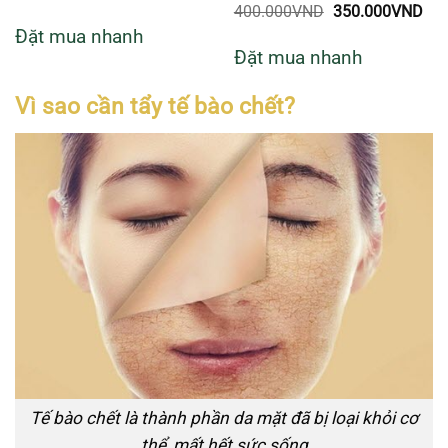
i
gốc
hiện
Giá
Giá
400.000
VND
350.000
VND
:
là:
tại
gốc
hiệ
75.000VND.
Đặt mua nhanh
650.000VND.
là:
là:
tại
600.000VND.
Đặt mua nhanh
400.000VND.
là:
350
Vì sao cần tẩy tế bào chết?
Tế bào chết là thành phần da mặt đã bị loại khỏi cơ
thể, mất hết sức sống